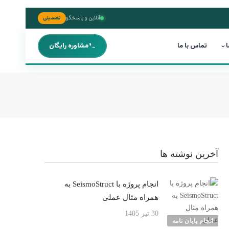
آنلاین و پاسخگو
تضمینی
ا
تماس با ما
مشاوره رایگان
آخرین نوشته ها
انجام پروژه با SeismoStruct به
همراه مثال عملی
30 تیر 1405
انجام پایان نامه