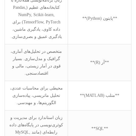
زبان برنامه‌نویسی همه‌کاره با
کتابخانه‌های عظیم (Pandas,
NumPy, Scikit-learn,
**پایتون (Python)**
TensorFlow, PyTorch) برای
داده کاوی، یادگیری ماشین،
یادگیری عمیق و بصری‌سازی.
متخصص در تحلیل‌های آماری،
گرافیک و مدل‌سازی. بسیار
**آر (R)**
قوی در آمار زیستی، مالی و
اقتصادسنجی.
محیطی برای محاسبات عددی،
**متلب (MATLAB)**
تحلیل ماتریسی، پیاده‌سازی
الگوریتم‌ها، و مهندسی.
زبان استاندارد برای مدیریت و
کوئری‌نویسی در پایگاه‌های داده
**SQL**
رابطه‌ای (مانند MySQL,