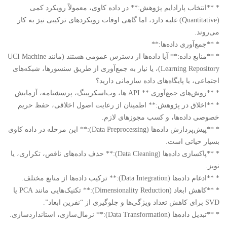
* **انتخاب پارادایم پژوهش:** در داده کاوی، معمولاً رویکرد کمی
(Quantitative) غلبه دارد، اما گاهی اوقات رویکردهای ترکیبی نیز به کار
می‌روند.
* **جمع‌آوری داده‌ها:**
* **منابع داده:** آیا داده‌ها از دسترس عمومی هستند (مانند UCI Machine
Learning Repository)، یا نیاز به جمع‌آوری از طریق سنسورها، شبکه‌های
اجتماعی، یا پایگاه‌های داده سازمانی دارید؟
* **روش‌های جمع‌آوری:** API ها، وب‌اسکرپینگ، پرسشنامه، آزمایش.
* **اخلاق در پژوهش:** اطمینان از رعایت اصول اخلاقی، حفظ حریم
خصوصی داده‌ها، و کسب مجوزهای لازم.
* **پیش‌پردازش داده‌ها (Data Preprocessing):** این مرحله در داده کاوی
بسیار حیاتی است.
* **پاکسازی داده‌ها (Data Cleaning):** حذف داده‌های ناقص، تکراری، یا
نویز.
* **ادغام داده‌ها (Data Integration):** ترکیب داده‌ها از منابع مختلف.
* **کاهش ابعاد (Dimensionality Reduction):** تکنیک‌هایی مانند PCA یا
SVD برای کاهش تعداد ویژگی‌ها و جلوگیری از “نفرین ابعاد”.
* **تبدیل داده‌ها (Data Transformation):** نرمال‌سازی، استانداردسازی.