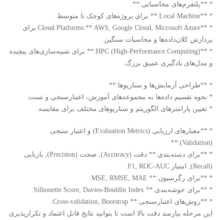
* **پلتفرم‌های محاسباتی:**
* **Local Machine:** برای پروژه‌های کوچک تا متوسط.
* **Cloud Platforms:** AWS, Google Cloud, Microsoft Azure برای
پردازش کلان‌داده‌ها و محاسبات سنگین.
* **HPC (High-Performance Computing):** برای شبیه‌سازی‌های پیچیده
و مدل‌های یادگیری عمیق بزرگ.
* **طراحی آزمایش‌ها و سناریوها:**
* نحوه تقسیم داده‌ها به مجموعه‌های آموزش، اعتبارسنجی و تست.
* تعیین پارامترهای الگوریتم و سناریوهای مختلف برای مقایسه.
* **معیارهای ارزیابی (Evaluation Metrics) و اعتبار سنجی
(Validation):**
* **برای دسته‌بندی:** دقت (Accuracy), صحت (Precision), بازیابی
(Recall), امتیاز F1, ROC-AUC.
* **برای رگرسیون:** MSE, RMSE, MAE.
* **برای خوشه‌بندی:** Silhouette Score, Davies-Bouldin Index.
* **روش‌های اعتبارسنجی:** Cross-validation, Bootstrap.
این مرحله نیازمند دقت بالا است تا بتوانید نتایج قابل اعتماد و تکرارپذیری