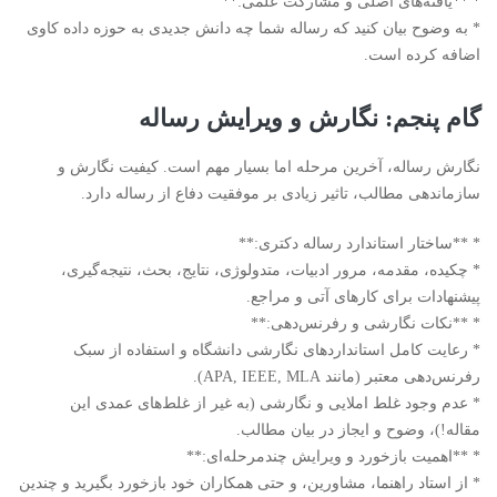
* **یافته‌های اصلی و مشارکت علمی:**
* به وضوح بیان کنید که رساله شما چه دانش جدیدی به حوزه داده کاوی
اضافه کرده است.
گام پنجم: نگارش و ویرایش رساله
نگارش رساله، آخرین مرحله اما بسیار مهم است. کیفیت نگارش و
سازماندهی مطالب، تاثیر زیادی بر موفقیت دفاع از رساله دارد.
* **ساختار استاندارد رساله دکتری:**
* چکیده، مقدمه، مرور ادبیات، متدولوژی، نتایج، بحث، نتیجه‌گیری،
پیشنهادات برای کارهای آتی و مراجع.
* **نکات نگارشی و رفرنس‌دهی:**
* رعایت کامل استانداردهای نگارشی دانشگاه و استفاده از سبک
رفرنس‌دهی معتبر (مانند APA, IEEE, MLA).
* عدم وجود غلط املایی و نگارشی (به غیر از غلط‌های عمدی این
مقاله!)، وضوح و ایجاز در بیان مطالب.
* **اهمیت بازخورد و ویرایش چندمرحله‌ای:**
* از استاد راهنما، مشاورین، و حتی همکاران خود بازخورد بگیرید و چندین