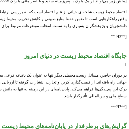
[بخش زیر می‌تواند در یک بلوک با پس‌زمینه سفید و عناصر متنی با رنگ #333333 و لینک‌ها با رنگ #2E8B57 قرار گیرد.]
اقتصاد محیط زیست شاخه‌ای حیاتی از علم اقتصاد است که به بررسی ارتباط م
یافتن راهکارهایی است تا ضمن حفظ منابع طبیعی و کاهش تخریب محیط زیست
دانشجویان و پژوهشگران بسیاری را به سمت انتخاب موضوعات مرتبط برای
پ
[**H3:**
جایگاه اقتصاد محیط زیست در دنیای امروز
]
در دوران حاضر، مسائل زیست‌محیطی دیگر تنها به عنوان یک دغدغه فرعی مطر
جهانی راه یافته‌اند. از قیمت‌گذاری کربن و تجارت انتشارات گرفته تا ارزیا
درک این پیچیدگی‌ها فراهم می‌کند. پایان‌نامه‌ای در این زمینه نه تنها به دان
سطح ملی و بین‌المللی تأثیرگذار باشد.
[**H3:**
گرایش‌های پرطرفدار در پایان‌نامه‌های محیط زیست