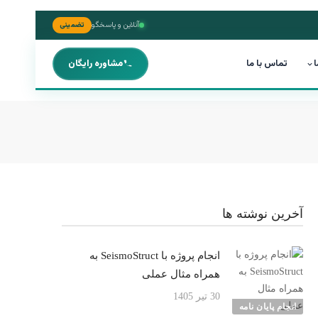
آنلاین و پاسخگو
تضمینی
ا
تماس با ما
مشاوره رایگان
آخرین نوشته ها
انجام پروژه با SeismoStruct به
همراه مثال عملی
30 تیر 1405
انجام پایان نامه