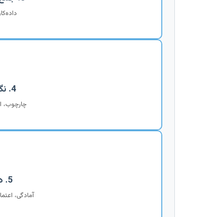
داده‌کا
4. نگارش نهایی
چارچوب، ا
5. دفاع موفق
آمادگی، اعتم