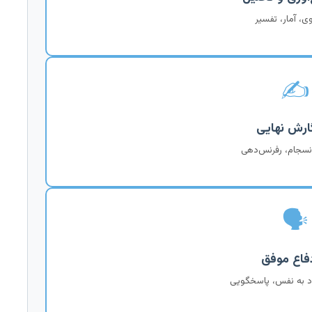
وی، آمار، تفسیر
✍️
نسجام، رفرنس‌دهی
🗣️
اد به نفس، پاسخگویی