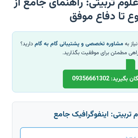
لوم تربیتی: راهنمای جامع از
ع تا دفاع موفق
یاز به
مشاوره تخصصی و پشتیبانی گام به گام
دارید؟
 راهی مطمئن برای موفقیت بگذارید.
ید: 09356661302
م تربیتی: اینفوگرافیک جامع