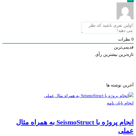
رات
ی‌ترین
ترین
بیشترین رأی
ن نوشته ها
 پایان نامه
انجام پروژه با SeismoStruct به همراه مثال
لی