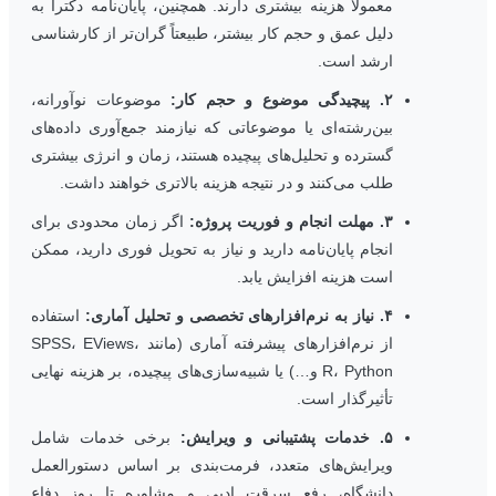
معمولاً هزینه بیشتری دارند. همچنین، پایان‌نامه دکترا به
دلیل عمق و حجم کار بیشتر، طبیعتاً گران‌تر از کارشناسی
ارشد است.
۲. پیچیدگی موضوع و حجم کار:
موضوعات نوآورانه،
بین‌رشته‌ای یا موضوعاتی که نیازمند جمع‌آوری داده‌های
گسترده و تحلیل‌های پیچیده هستند، زمان و انرژی بیشتری
طلب می‌کنند و در نتیجه هزینه بالاتری خواهند داشت.
۳. مهلت انجام و فوریت پروژه:
اگر زمان محدودی برای
انجام پایان‌نامه دارید و نیاز به تحویل فوری دارید، ممکن
است هزینه افزایش یابد.
۴. نیاز به نرم‌افزارهای تخصصی و تحلیل آماری:
استفاده
از نرم‌افزارهای پیشرفته آماری (مانند SPSS، EViews،
R، Python و…) یا شبیه‌سازی‌های پیچیده، بر هزینه نهایی
تأثیرگذار است.
۵. خدمات پشتیبانی و ویرایش:
برخی خدمات شامل
ویرایش‌های متعدد، فرمت‌بندی بر اساس دستورالعمل
دانشگاه، رفع سرقت ادبی و مشاوره تا روز دفاع