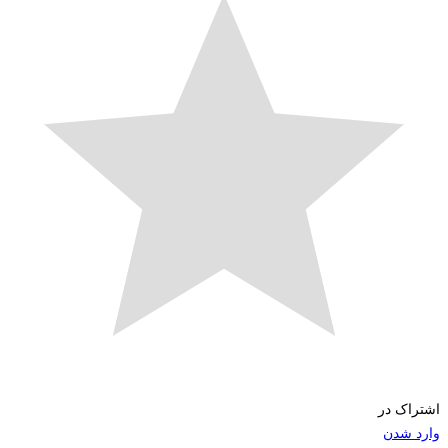
اک در
 شدن