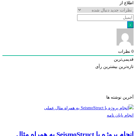
 از
رات
ی‌ترین
ترین
بیشترین رأی
ن نوشته ها
 پایان نامه
انجام پروژه با SeismoStruct به همراه مثال