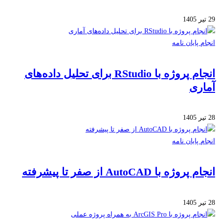
 پایان نامه
انجام پروژه با RStudio برای تحلیل داده‌های
ری
 پایان نامه
وژه با AutoCAD از صفر تا پیشرفته