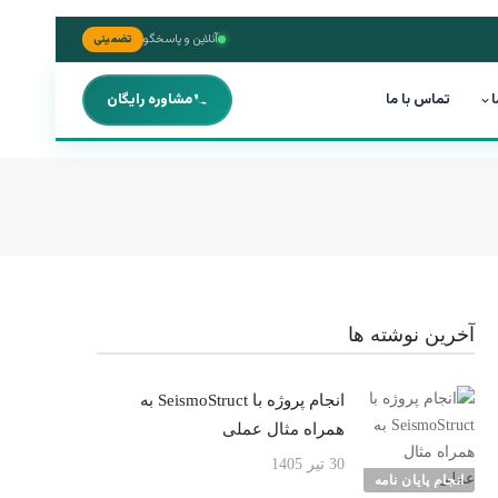
آنلاین و پاسخگو
تضمینی
ا
تماس با ما
مشاوره رایگان
آخرین نوشته ها
انجام پروژه با SeismoStruct به
همراه مثال عملی
30 تیر 1405
انجام پایان نامه