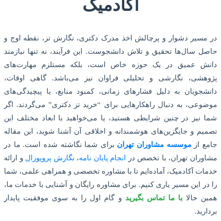
آکادمیک
در مسیر دشوار و پرچالش اخذ مدرک دکتری، نگارش تز، نقطه اوج و
حاصل سال‌ها تحقیق و تلاش دانشجوست. این فرآیند، نه تنها نیازمند
دانش عمیق در یک حوزه خاص است، بلکه مستلزم مهارت‌های
پژوهشی، نگارشی و تحلیلی فراوان نیز می‌باشد. گاهی اوقات،
دانشجویان به دلیل فشارهای زمانی، کمبود منابع، یا پیچیدگی‌های
موضوعی، به دنبال راهکارهایی برای “خرید تز دکتری” می‌گردند. اگر
شما نیز در چنین شرایطی هستید، یا می‌خواهید با ابعاد مختلف این
تصمیم و جایگزین‌های هوشمندانه و اخلاقی آن آشنا شوید، این مقاله
جامع از
موسسه مشاوران تهران
برای شما نگاشته شده است. ما در
مشاوران تهران، با تخصص در
انجام پایان نامه
،
نگارش پروپوزال
و ارائه
خدمات آکادمیک، آماده‌ایم تا با مشاوره تخصصی و همراهی علمی، شما
را در این مسیر یاری کنیم. برای مشاوره رایگان و آشنایی با خدمات ما،
همین حالا
با ما تماس بگیرید
و گام اول را به سوی موفقیت پایدار
بردارید.