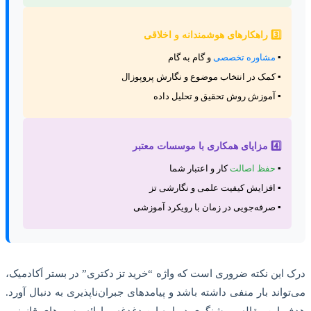
3️⃣ راهکارهای هوشمندانه و اخلاقی
▪️
مشاوره تخصصی
و گام به گام
▪️ کمک در انتخاب موضوع و نگارش پروپوزال
▪️ آموزش روش تحقیق و تحلیل داده
4️⃣ مزایای همکاری با موسسات معتبر
▪️
حفظ اصالت
کار و اعتبار شما
▪️ افزایش کیفیت علمی و نگارشی تز
▪️ صرفه‌جویی در زمان با رویکرد آموزشی
درک این نکته ضروری است که واژه “خرید تز دکتری” در بستر
اَکادمیک
،
می‌تواند بار منفی داشته باشد و پیامدهای جبران‌ناپذیری به دنبال آورد.
هدف این مقاله، روشنگری درباره این دغدغه و ارائه مسیرهای قانونی،