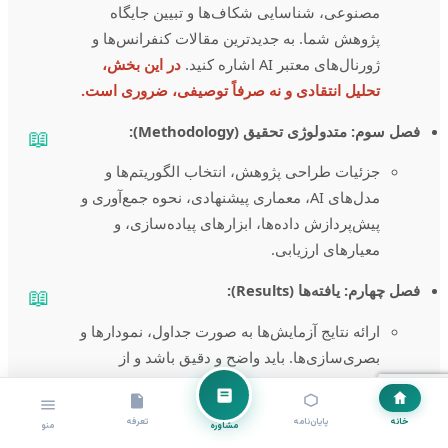
مصنوعی، شناسایی شکاف‌ها و تبیین جایگاه
پژوهش شما. به جدیدترین مقالات کنفرانس‌ها و
ژورنال‌های معتبر AI اشاره کنید.
در این بخش،
تحلیل انتقادی و نه صرفاً توصیفی، ضروری است.
فصل سوم: متدولوژی تحقیق (Methodology):
📖
جزئیات طراحی پژوهش، انتخاب الگوریتم‌ها و
مدل‌های AI، معماری پیشنهادی، نحوه جمع‌آوری و
پیش‌پردازش داده‌ها، ابزارهای پیاده‌سازی، و
معیارهای ارزیابی.
فصل چهارم: یافته‌ها (Results):
📖
ارائه نتایج آزمایش‌ها به صورت جداول، نمودارها و
بصری‌سازی‌ها. باید واضح و دقیق باشد و از
توضیحات اضافی پرهیز شود.
فصل پنجم: بحث و نتیجه‌گیری (Discussion &
خانه
پایان‌نامه
تعرفه
📖
مشاوره
منو