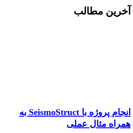
آخرین مطالب
انجام پروژه با SeismoStruct به
همراه مثال عملی