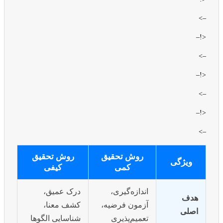
–>
<!–
–>
<!–
–>
<!–
–>
روش تحقیق
روش تحقیق
ویژگی
کمی
کیفی
اندازه‌گیری،
درک عمیق،
هدف
آزمون فرضیه،
کشف معنا،
اصلی
تعمیم‌پذیری
شناسایی الگوها