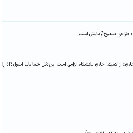
قی و طراحی صحیح آزمایش است.
پیش از انجام هرگونه پژوهش تجربی بر روی حیوانات (چه مدل آزمایشگاهی مانند موش و رت، و چه حیوانات مزرعه‌ای یا خانگی)، دریافت «کد اخلاق» از کمیته اخلاق دانشگاه الزامی است. پروتکل شما باید اصول 3R را