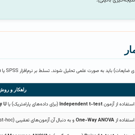
یجه‌گیری بالینی).
ار
تحلیل شوند. تسلط بر نرم‌افزار SPSS یا GraphPad Prism برای تحلیل آماری ضروری است.
راهکار و روش 
استفاده از آزمون
Independent t-test
(برای داده‌های پارامتریک) یا
y U
استفاده از
One-Way ANOVA
و به دنبال آن آزمون‌های تعقیبی (Post-hoc) مانند Tukey یا Dunnett.