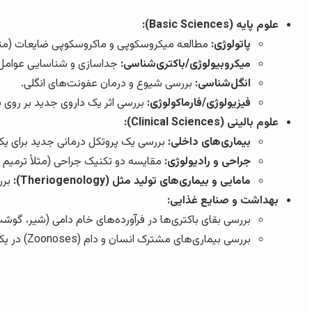
علوم پایه (Basic Sciences):
پاتولوژی:
مطالعه میکروسکوپی و ماکروسکوپی ضایعات (مثل
میکروبیولوژی/باکتری‌شناسی:
جداسازی و شناسایی عوامل بیماری‌زا (مثلا
انگل‌شناسی:
بررسی شیوع و درمان عفونت‌های انگلی.
فیزیولوژی/فارماکولوژی:
بررسی اثر یک داروی جدید بر روی 
علوم بالینی (Clinical Sciences):
بیماری‌های داخلی:
بررسی یک پروتکل درمانی جدید برای یک 
جراحی و رادیولوژی:
مقایسه دو تکنیک جراحی (مثلاً ترمی
مامایی و بیماری‌های تولید مثل (Theriogenology):
برر
بهداشت و صنایع غذایی:
بررسی بقای باکتری‌ها در فرآورده‌های خام دامی (شیر، گوشت
بررسی بیماری‌های مشترک انسان و دام (Zoonoses) در یک جمعیت خاص.