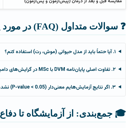
مقایسه قبل و بعد از درمان (پیش‌آزمون و پس‌آزمون)
❓ سوالات متداول (FAQ) در مورد پایان نامه دامپزشکی
۱. آیا حتماً باید از مدل حیوانی (موش، رت) استفاده کنم؟
۲. تفاوت اصلی پایان‌نامه DVM با MSc در گرایش‌های دامپزشکی چیست؟
۳. اگر نتایج آزمایش‌هایم معنی‌دار (P-value < 0.05) نشد، آیا پایان‌نامه‌ام شکست خورده است؟
🎓 جمع‌بندی: از آزمایشگاه تا دفاع 