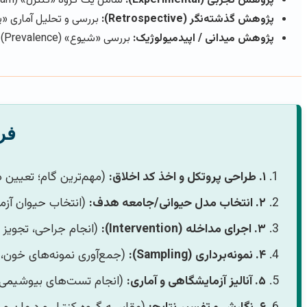
پژوهش تجربی (Experimental):
شامل یک گروه «کنترل» (Control/Sham) و یک گروه «درمان» (Treatment) است. (مثلاً: بررسی اثر یک دارو بر بهبود زخم در رت).
پژوهش گذشته‌نگر (Retrospective):
بررسی و تحلیل آماری «پرون
پژوهش میدانی / اپیدمیولوژیک:
بررسی «شیوع» (Prevalence) یک بیماری یا عامل در یک جمعیت در مزرعه یا منطقه. (مثلاً: «بررسی شیوع بروسلوز در گله‌های گاو شیری»).
فرآیند ۶ مرحله
۱. طراحی پروتکل و اخذ کد اخلاق:
(مهم‌ترین گام؛ تعیین 
۲. انتخاب مدل حیوانی/جامعه هدف:
(انتخاب حیوان آزما
۳. اجرای مداخله (Intervention):
(انجام جراحی، تجویز دا
۴. نمونه‌برداری (Sampling):
(جمع‌آوری نمونه‌های خون، ب
۵. آنالیز آزمایشگاهی و آماری:
(انجام تست‌های بیوشیمی، هیستوپاتولوژی، PCR، 