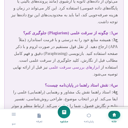
می‌توان از داده‌های ثانویه یا آرشیوی (مانند پرونده‌های بالینی یا
پایگاه‌های داده عمومی) استفاده کرد. این کار می‌تواند در زمان و
هزینه صرفه‌جویی کند، اما باید به محدودیت‌های این نوع داده‌ها نیز
توجه داشت.
س3: چگونه از سرقت علمی (Plagiarism) جلوگیری کنم؟
ج3:
همیشه منابع خود را به درستی و با فرمت استاندارد (مثلاً
APA) ارجاع دهید. از نقل قول مستقیم در صورت لزوم و با ذکر
صفحه استفاده کنید. بازنویسی (Paraphrasing) دقیق و فهم کامل
مطالب قبل از نگارش، کلید جلوگیری از سرقت علمی است.
استفاده از
ابزارهای بررسی سرقت علمی
نیز قبل از ارائه نهایی
توصیه می‌شود.
س4: نقش استاد راهنما در پایان‌نامه چیست؟
ج4:
استاد راهنما نقش یک مشاور و رهنمایی (راهنمایی) علمی را
ایفا می‌کند. او در انتخاب موضوع، طراحی روش‌شناسی، تفسیر
نتایج و نگارش فصول، شما را هدایت می‌کند. ارتباط منظم و موثر
با ایشان برای موفقیت و پیشبرد کار ضروری است و باید
گزارش‌های دوره‌ای به ایشان ارائه دهید.
خانه
پایان‌نامه
مشاوره
تعرفه
منو