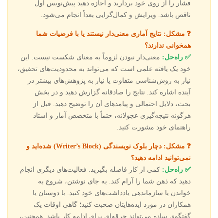
فشار را از روی خود بردارید و اجازه دهید پیش‌نویس اول
ناقص باشد. ویرایش و کمال‌گرایی بعداً انجام می‌شود.
❓ مشکل: نتایج آماری معنی‌دار نیستند یا با فرضیات شما
همخوانی ندارند؟
✅ راه‌حل:
معنی‌دار نبودن لزوماً به معنای شکست نیست. این
خود یک یافته علمی است که می‌تواند به محدودیت‌های تحقیق،
نیاز به روش‌شناسی متفاوت یا نیاز به پژوهش‌های بیشتر در
آینده اشاره کند. نتایج را صادقانه گزارش دهید و در بخش
بحث، دلایل احتمالی و پیامدهای آن را توضیح دهید. قبل از
هرگونه نتیجه‌گیری عجولانه، حتماً با متخصص آمار و استاد
راهنمای خود مشورت کنید.
❓ مشکل: دچار بلوک نویسندگی (Writer’s Block) شده‌اید و
نمی‌توانید ادامه دهید؟
✅ راه‌حل:
کمی از کار فاصله بگیرید. فعالیت‌های دیگری انجام
دهید که ذهن شما را آرام کند. به جای نوشتن، شروع به
خواندن یا سازماندهی یادداشت‌های خود کنید. با دوستان یا
همکاران در مورد ایده‌هایتان صحبت کنید؛ گاهی اوقات یک
گفتگوی ساده می‌تواند جرقه‌ای برای ادامه کار باشد. همچنین،