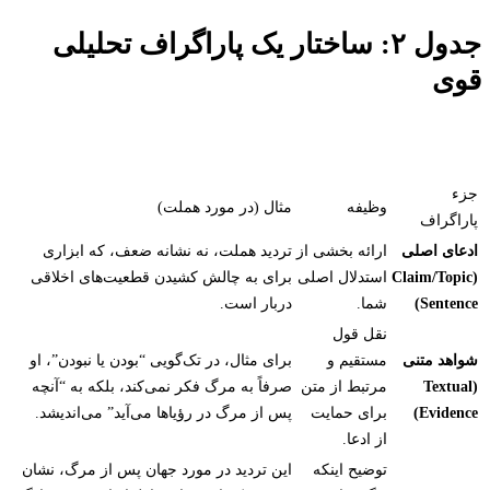
جدول ۲: ساختار یک پاراگراف تحلیلی
قوی
جزء
وظیفه
مثال (در مورد هملت)
پاراگراف
ادعای اصلی
ارائه بخشی از
تردید هملت، نه نشانه ضعف، که ابزاری
(Claim/Topic
استدلال اصلی
برای به چالش کشیدن قطعیت‌های اخلاقی
Sentence)
شما.
دربار است.
نقل قول
شواهد متنی
مستقیم و
برای مثال، در تک‌گویی “بودن یا نبودن”، او
(Textual
مرتبط از متن
صرفاً به مرگ فکر نمی‌کند، بلکه به “آنچه
Evidence)
برای حمایت
پس از مرگ در رؤیاها می‌آید” می‌اندیشد.
از ادعا.
توضیح اینکه
این تردید در مورد جهان پس از مرگ، نشان