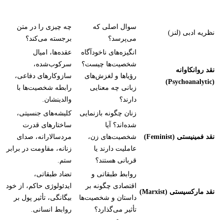
سوال اصلی که
چه چیزی را در متن
نظریه ادبی (لنز)
می‌پرسد؟
برجسته می‌کند؟
انگیزه‌های ناخودآگاه
عقده‌ها، امیال
شخصیت‌ها چیست؟
سرکوب‌شده،
نقد روانکاوانه
رؤیاها و لغزش‌های
سازوکارهای دفاعی،
(Psychoanalytic)
زبانی چه معنایی
رابطه شخصیت‌ها با
دارند؟
والدینشان.
زنان چگونه بازنمایی
کلیشه‌های جنسیتی،
شده‌اند؟ آیا
ساختارهای قدرت
نقد فمینیستی (Feminist)
شخصیت‌های زن،
مردسالارانه، صدای
عاملیت دارند یا
زنانه، مقاومت در برابر
قربانی هستند؟
ستم.
روابط طبقاتی و
تضاد طبقاتی،
اقتصادی چگونه بر
ایدئولوژی حاکم، از خود
نقد مارکسیستی (Marxist)
داستان و شخصیت‌ها
بیگانگی، تأثیر پول بر
تأثیر می‌گذارد؟
روابط انسانی.