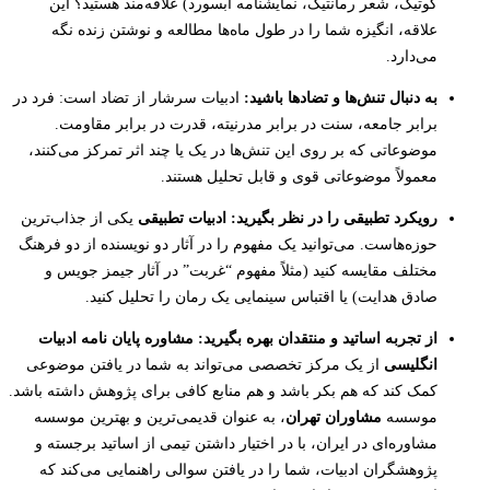
گوتیک، شعر رمانتیک، نمایشنامه ابسورد) علاقه‌مند هستید؟ این
علاقه، انگیزه شما را در طول ماه‌ها مطالعه و نوشتن زنده نگه
می‌دارد.
به دنبال تنش‌ها و تضادها باشید:
ادبیات سرشار از تضاد است: فرد در
برابر جامعه، سنت در برابر مدرنیته، قدرت در برابر مقاومت.
موضوعاتی که بر روی این تنش‌ها در یک یا چند اثر تمرکز می‌کنند،
معمولاً موضوعاتی قوی و قابل تحلیل هستند.
رویکرد تطبیقی را در نظر بگیرید:
ادبیات تطبیقی
یکی از جذاب‌ترین
حوزه‌هاست. می‌توانید یک مفهوم را در آثار دو نویسنده از دو فرهنگ
مختلف مقایسه کنید (مثلاً مفهوم “غربت” در آثار جیمز جویس و
صادق هدایت) یا اقتباس سینمایی یک رمان را تحلیل کنید.
از تجربه اساتید و منتقدان بهره بگیرید:
مشاوره پایان نامه ادبیات
انگلیسی
از یک مرکز تخصصی می‌تواند به شما در یافتن موضوعی
کمک کند که هم بکر باشد و هم منابع کافی برای پژوهش داشته باشد.
موسسه
مشاوران تهران
، به عنوان قدیمی‌ترین و بهترین موسسه
مشاوره‌ای در ایران، با در اختیار داشتن تیمی از اساتید برجسته و
پژوهشگران ادبیات، شما را در یافتن سوالی راهنمایی می‌کند که