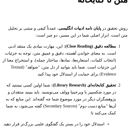
روش تحقیق در
پایان نامه ادبیات انگلیسی
، عمدتاً کیفی و مبتنی بر تحلیل
متن است. ابزار اصلی شما در این مسیر، دو چیز است:
مطالعه دقیق (Close Reading):
این، مهارت بنیادی یک منتقد ادبی
است. به معنای خواندن آهسته، دقیق و عمیق متن، توجه به جزئیات
(انتخاب کلمات، استعاره‌ها، نمادها، ساختار جمله)، و استخراج معنا از
این جزئیات است. شما باید بتوانید از دل متن، “شواهد” (Textual
Evidence) برای حمایت از استدلال خود پیدا کنید.
تحقیق کتابخانه‌ای (Library Research):
شما اولین کسی نیستید که
در مورد شکسپیر یا ویرجینیا وولف می‌نویسید. باید ببینید منتقدان و
پژوهشگران دیگر در مورد موضوع شما چه گفته‌اند. این منابع که به
آن‌ها “منابع دست دوم” (Secondary Sources) گفته می‌شود، به شما
کمک می‌کنند تا:
استدلال خود را در بستر یک گفتگوی علمی بزرگ‌تر قرار دهید.