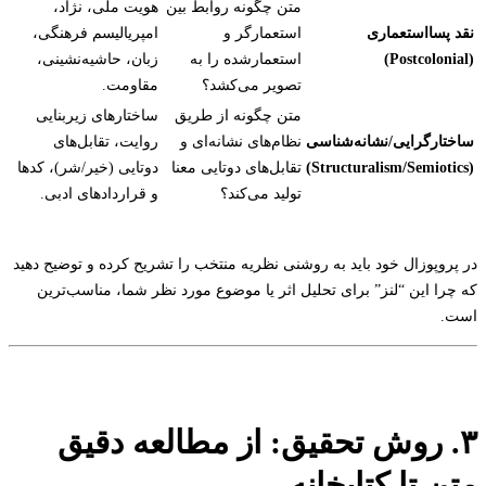
متن چگونه روابط بین
هویت ملی، نژاد،
نقد پسااستعماری
استعمارگر و
امپریالیسم فرهنگی،
(Postcolonial)
استعمارشده را به
زبان، حاشیه‌نشینی،
تصویر می‌کشد؟
مقاومت.
متن چگونه از طریق
ساختارهای زیربنایی
ساختارگرایی/نشانه‌شناسی
نظام‌های نشانه‌ای و
روایت، تقابل‌های
(Structuralism/Semiotics)
تقابل‌های دوتایی معنا
دوتایی (خیر/شر)، کدها
تولید می‌کند؟
و قراردادهای ادبی.
در پروپوزال خود باید به روشنی نظریه منتخب را تشریح کرده و توضیح دهید
که چرا این “لنز” برای تحلیل اثر یا موضوع مورد نظر شما، مناسب‌ترین
است.
۳. روش تحقیق: از مطالعه دقیق
متن تا کتابخانه