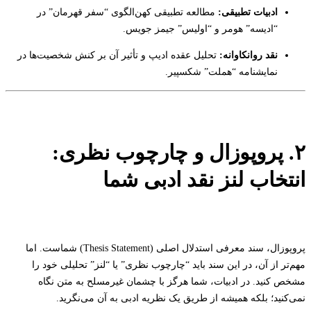
ادبیات تطبیقی:
مطالعه تطبیقی کهن‌الگوی “سفر قهرمان” در
“ادیسه” هومر و “اولیس” جیمز جویس.
نقد روانکاوانه:
تحلیل عقده ادیپ و تأثیر آن بر کنش شخصیت‌ها در
نمایشنامه “هملت” شکسپیر.
۲. پروپوزال و چارچوب نظری:
انتخاب لنز نقد ادبی شما
پروپوزال، سند معرفی استدلال اصلی (Thesis Statement) شماست. اما
مهم‌تر از آن، در این سند باید “چارچوب نظری” یا “لنز” تحلیلی خود را
مشخص کنید. در ادبیات، شما هرگز با چشمان غیرمسلح به متن نگاه
نمی‌کنید؛ بلکه همیشه از طریق یک نظریه ادبی به آن می‌نگرید.