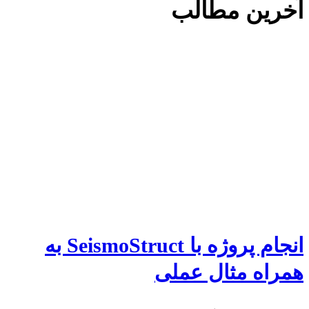
آخرین مطالب
انجام پروژه با SeismoStruct به
همراه مثال عملی