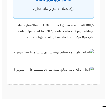
درک شکاف دانش و مبانی نظری.
<div style="flex: 1 1 280px; background-color: #f0f8ff;
border: 2px solid #a7d9f7; border-radius: 10px; padding:
15px; text-align: center; box-shadow: 0 2px 8px rgba