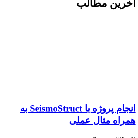
آخرین مطالب
انجام پروژه با SeismoStruct به
همراه مثال عملی