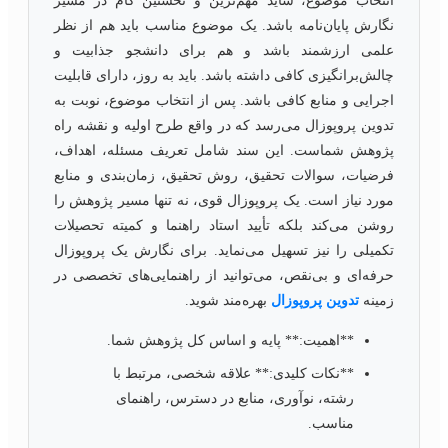
انتخاب موضوع، شاید مهم‌ترین و نخستین گام در مسیر
نگارش پایان‌نامه باشد. یک موضوع مناسب باید هم از نظر
علمی ارزشمند باشد و هم برای دانشجو جذابیت و
چالش‌برانگیزی کافی داشته باشد. باید به روز، دارای قابلیت
اجرایی و منابع کافی باشد. پس از انتخاب موضوع، نوبت به
تدوین پروپوزال می‌رسد که در واقع طرح اولیه و نقشه راه
پژوهش شماست. این سند شامل تعریف مسئله، اهداف،
فرضیات، سوالات تحقیق، روش تحقیق، زمان‌بندی و منابع
مورد نیاز است. یک پروپوزال قوی، نه تنها مسیر پژوهش را
روشن می‌کند بلکه تأیید استاد راهنما و کمیته تحصیلات
تکمیلی را نیز تسهیل می‌نماید. برای نگارش یک پروپوزال
حرفه‌ای و بی‌نقص، می‌توانید از راهنمایی‌های تخصصی در
زمینه
تدوین پروپوزال
بهره‌مند شوید.
**اهمیت:** پایه و اساس کل پژوهش شما.
**نکات کلیدی:** علاقه شخصی، مرتبط با
رشته، نوآوری، منابع در دسترس، راهنمای
مناسب.