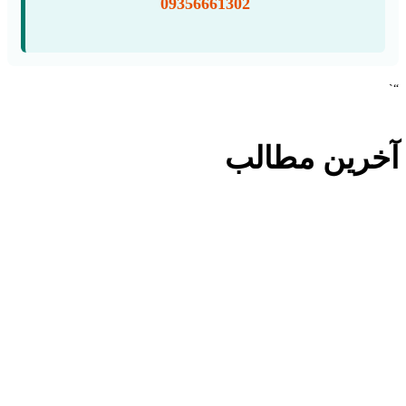
09356661302
“`
آخرین مطالب