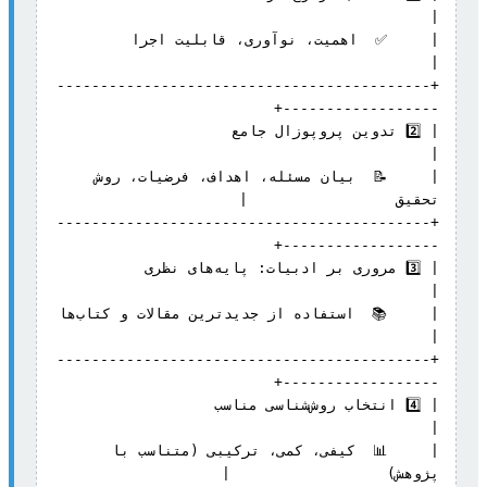
|     ✅  اهمیت، نوآوری، قابلیت اجرا 
+-------------------------------------------
| 2️⃣ تدوین پروپوزال جامع                    
|     📝  بیان مسئله، اهداف، فرضیات، روش 
+-------------------------------------------
| 3️⃣ مروری بر ادبیات: پایه‌های نظری   
|     📚  استفاده از جدی
+-------------------------------------------
| 4️⃣ انتخاب روش‌شناسی مناسب                 
|     📊  کیفی، کمی، ترکیبی (متناسب با 