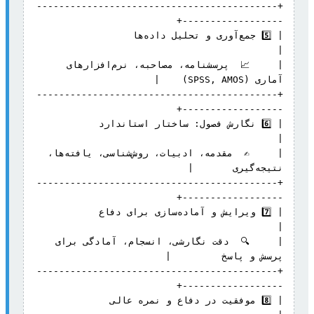
+-------------------------------------------
| 5️⃣ جمع‌آوری و تحلیل داده‌ها               
|     📈  پرسشنامه، مصاحبه، نرم‌افزارهای 
+-------------------------------------------
| 6️⃣ نگارش فصول: ساختار استاندارد     
|     ✍️  مقدمه، ادبیات، روش‌شناسی، یافته‌ها، 
+-------------------------------------------
| 7️⃣ ویرایش و آماده‌سازی برای دفاع      
|     🔍  دقت نگارشی، انسجام، آمادگی برای 
+-------------------------------------------
| 8️⃣ موفقیت در دفاع و نمره عالی        