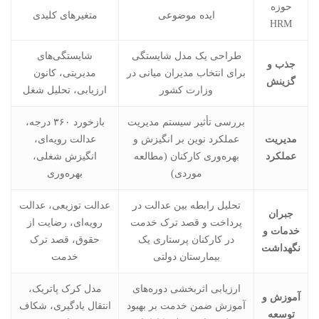
حوزه
ایده موضوعی
متغیرهای کلیدی
HRM
طراحی یک مدل شایستگی
شایستگی‌های
جذب و
برای انتخاب مدیران میانی در
مدیریتی، کانون
گزینش
وزارت کشور
ارزیابی، تحلیل شغل
بررسی تأثیر سیستم مدیریت
بازخورد ۳۶۰ درجه،
مدیریت
عملکرد نوین بر انگیزش و
عدالت رویه‌ای،
عملکرد
بهره‌وری کارکنان (مطالعه
انگیزش شغلی،
موردی)
بهره‌وری
تحلیل رابطه بین عدالت در
عدالت توزیعی، عدالت
جبران
پرداخت و قصد ترک خدمت
رویه‌ای، رضایت از
خدمات و
در کارکنان پرستاری یک
حقوق، قصد ترک
نگهداشت
بیمارستان دولتی
خدمت
ارزیابی اثربخشی دوره‌های
مدل کرک پاتریک،
آموزش و
آموزش ضمن خدمت بر بهبود
انتقال یادگیری، شکاف
توسعه