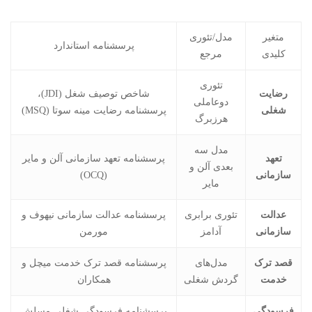
متغیر
مدل/تئوری
پرسشنامه استاندارد
کلیدی
مرجع
تئوری
رضایت
شاخص توصیف شغل (JDI)،
دوعاملی
شغلی
پرسشنامه رضایت مینه سوتا (MSQ)
هرزبرگ
مدل سه
تعهد
پرسشنامه تعهد سازمانی آلن و مایر
بعدی آلن و
سازمانی
(OCQ)
مایر
عدالت
تئوری برابری
پرسشنامه عدالت سازمانی نیهوف و
سازمانی
آدامز
مورمن
قصد ترک
مدل‌های
پرسشنامه قصد ترک خدمت میچل و
خدمت
گردش شغلی
همکاران
فرسودگی
پرسشنامه فرسودگی شغلی مسلش