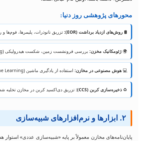
محورهای پژوهشی روز دنیا:
🛢️
روش‌های ازدیاد برداشت (EOR):
تزریق نانوذرات، پلیمرها، فوم‌ها و روش‌های میکروبی (MEOR
🌍
ژئومکانیک مخزن:
بررسی فرونشست زمین، شکست هیدرولیکی (Hydraulic Fracturing) و پایداری چاه‌ها.
💻
هوش مصنوعی در مخازن:
استفاده از یادگیری ماشین (Machine Learning) برای تطبیق تاریخچه (History Matching) و پیش‌بینی عملکرد چاه‌ها.
♻️
ذخیره‌سازی کربن (CCS):
تزریق دی‌اکسید کربن در مخازن تخلیه شد
۲. ابزارها و نرم‌افزارهای شبیه‌سازی
پایان‌نامه‌های مخازن معمولاً بر پایه «شبیه‌سازی عددی» استوار