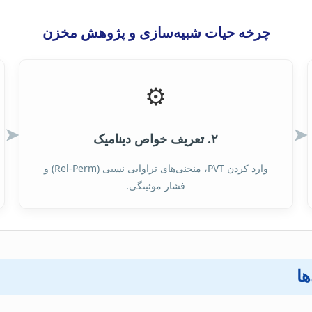
چرخه حیات شبیه‌سازی و پژوهش مخزن
⚙️
➤
➤
۲. تعریف خواص دینامیک
وارد کردن PVT، منحنی‌های تراوایی نسبی (Rel-Perm) و
فشار موئینگی.