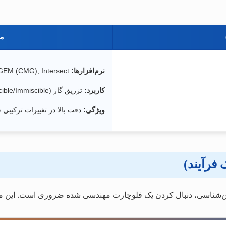
مدل 
نرم‌افزارها:
Eclipse 300, GEM (CMG), Intersect
کاربرد:
تزریق گاز (Miscible/Immiscible)، مخازن گازی میعانی، تزریق فوم.
ویژگی:
دقت بالا در تغییرات ترکیبی 
زمین‌شناسی، دنبال کردن یک فلوچارت مهندسی شده ضروری است. این م