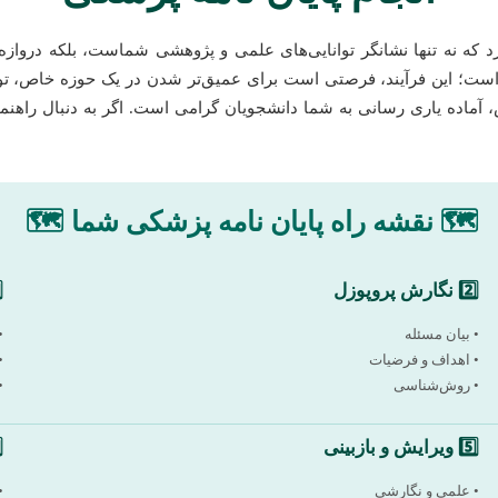
د که نه تنها نشانگر توانایی‌های علمی و پژوهشی شماست، بلکه درواز
هی است؛ این فرآیند، فرصتی است برای عمیق‌تر شدن در یک حوزه خاص، تو
ص، آماده یاری رسانی به شما دانشجویان گرامی است. اگر به دنبال راهن
🗺️ نقشه راه پایان نامه پزشکی شما 🗺️
2️⃣ نگارش پروپوزل
3️⃣
• بیان مسئله
•
• اهداف و فرضیات
•
• روش‌شناسی
•
5️⃣ ویرایش و بازبینی
6️⃣ 
• علمی و نگارشی
•