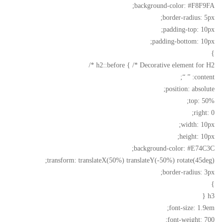
background-color: #F8F9FA;
border-radius: 5px;
padding-top: 10px;
padding-bottom: 10px;
}
h2::before { /* Decorative element for H2 */
content: ” “;
position: absolute;
top: 50%;
right: 0;
width: 10px;
height: 10px;
background-color: #E74C3C;
transform: translateX(50%) translateY(-50%) rotate(45deg);
border-radius: 3px;
}
h3 {
font-size: 1.9em;
font-weight: 700;