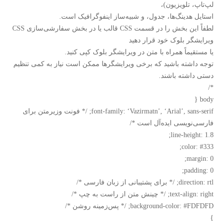
لپ‌تاپ، تلویزیون)،
استایل هدینگ‌ها، جدول، و شبیه‌ساز اینفوگرافیک است.
لطفاً این بخش را در قسمت CSS قالب یا در بخش سفارشی‌سازی CSS
ویرایشگر بلوک خود قرار دهید
یا مستقیماً همراه با متن در ویرایشگر بلوک کپی کنید.
توجه داشته باشید که برخی ویرایشگرها ممکن است نیاز به کمی تنظیم
دستی داشته باشند.
*/
body {
font-family: ‘Vazirmatn’, ‘Arial’, sans-serif; /* فونت وزیرمتن برای
فارسی‌نویسی ایده‌آل است */
line-height: 1.8;
color: #333;
margin: 0;
padding: 0;
direction: rtl; /* برای پشتیبانی از زبان فارسی */
text-align: right; /* چینش متن از راست به چپ */
background-color: #FDFDFD; /* پس‌زمینه روشن */
}