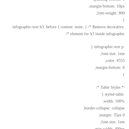
margin-bottom: 10px;
font-weight: 800;
}
.infographic-text h3::before { content: none; } /* Remove decorative
element for h3 inside infographic */
.infographic-text p {
font-size: 1em;
color: #555;
margin-bottom: 0;
}
/* Table Styles */
.styled-table {
width: 100%;
border-collapse: collapse;
margin: 35px 0;
font-size: 1em;
min-width: 400px;