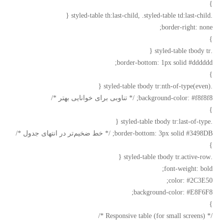
}
.styled-table th:last-child, .styled-table td:last-child {
border-right: none;
}
.styled-table tbody tr {
border-bottom: 1px solid #dddddd;
}
.styled-table tbody tr:nth-of-type(even) {
background-color: #f8f8f8; /* تناوبی برای خوانایی بهتر */
}
.styled-table tbody tr:last-of-type {
border-bottom: 3px solid #3498DB; /* خط ضخیم‌تر در انتهای جدول */
}
.styled-table tbody tr.active-row {
font-weight: bold;
color: #2C3E50;
background-color: #E8F6F8;
}
/* Responsive table (for small screens) */