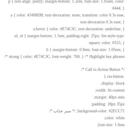
p { text-align: justify; margin-bottom: 1.2em; font-size: 1.05em; color:
#444; }
a { color: #3498DB; text-decoration: none; transition: color 0.3s ease,
text-decoration 0.3s ease; }
a:hover { color: #E74C3C; text-decoration: underline; }
ul, ol { margin-bottom: 1.5em; padding-right: 25px; list-style-type:
square; color: #555; }
li { margin-bottom: 0.8em; font-size: 1.05em; }
strong { color: #E74C3C; font-weight: 700; } /* Highlight key phrases */
/* Call to Action Button */
.cta-button {
display: block;
width: fit-content;
margin: 40px auto;
padding: 18px 35px;
background-color: #2ECC71; /* سبز جذاب */
color: white;
font-size: 1.6em;