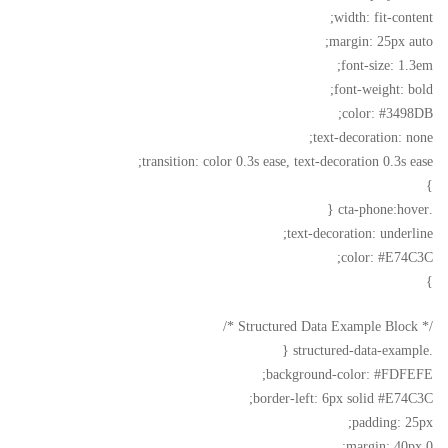
width: fit-content;
margin: 25px auto;
font-size: 1.3em;
font-weight: bold;
color: #3498DB;
text-decoration: none;
transition: color 0.3s ease, text-decoration 0.3s ease;
}
.cta-phone:hover {
text-decoration: underline;
color: #E74C3C;
}
/* Structured Data Example Block */
.structured-data-example {
background-color: #FDFEFE;
border-left: 6px solid #E74C3C;
padding: 25px;
margin: 40px 0;