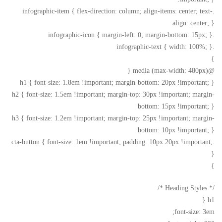
.infographic-item { flex-direction: column; align-items: center; text-
align: center; }
.infographic-icon { margin-left: 0; margin-bottom: 15px; }
.infographic-text { width: 100%; }
}
@media (max-width: 480px) {
h1 { font-size: 1.8em !important; margin-bottom: 20px !important; }
h2 { font-size: 1.5em !important; margin-top: 30px !important; margin-
bottom: 15px !important; }
h3 { font-size: 1.2em !important; margin-top: 25px !important; margin-
bottom: 10px !important; }
.cta-button { font-size: 1em !important; padding: 10px 20px !important;
}
}
/* Heading Styles */
h1 {
font-size: 3em;