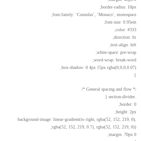
border-radius: 10px;
font-family: ‘Consolas’, ‘Monaco’, monospace;
font-size: 0.95em;
color: #333;
direction: ltr;
text-align: left;
white-space: pre-wrap;
word-wrap: break-word;
box-shadow: 0 4px 15px rgba(0,0,0,0.07);
}
/* General spacing and flow */
.section-divider {
border: 0;
height: 2px;
background-image: linear-gradient(to right, rgba(52, 152, 219, 0),
rgba(52, 152, 219, 0.7), rgba(52, 152, 219, 0));
margin: 70px 0;