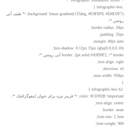
/* Infographic Simulation Styles */
.infographic-box {
background: linear-gradient(135deg, #E8F6F8, #D4EDF7); /* طیف آبی
روشن */
border-radius: 20px;
padding: 35px;
margin: 40px auto;
box-shadow: 0 12px 35px rgba(0,0,0,0.18);
border: 2px solid #A9D9F2; /* border آبی روشن */
text-align: right;
direction: rtl;
max-width: 950px;
}
.infographic-box h2 {
color: #C0392B !important; /* قرمز تیره برای عنوان اینفوگرافیک */
text-align: center;
border: none;
font-size: 2.5em;
font-weight: 900;