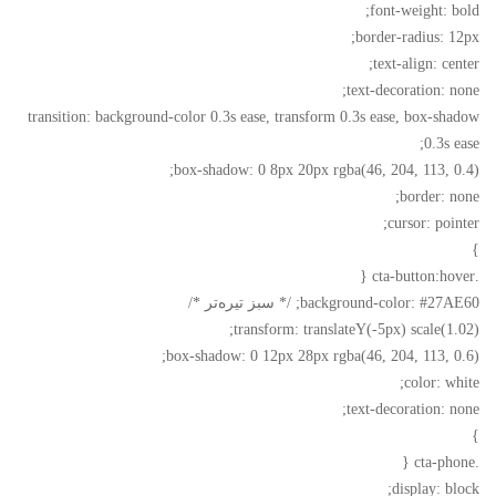
font-weight: bold;
border-radius: 12px;
text-align: center;
text-decoration: none;
transition: background-color 0.3s ease, transform 0.3s ease, box-shadow
0.3s ease;
box-shadow: 0 8px 20px rgba(46, 204, 113, 0.4);
border: none;
cursor: pointer;
}
.cta-button:hover {
background-color: #27AE60; /* سبز تیره‌تر */
transform: translateY(-5px) scale(1.02);
box-shadow: 0 12px 28px rgba(46, 204, 113, 0.6);
color: white;
text-decoration: none;
}
.cta-phone {
display: block;