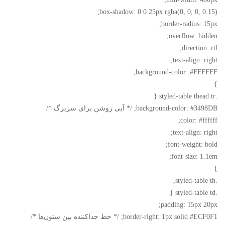
box-shadow: 0 0 25px rgba(0, 0, 0, 0.15);
border-radius: 15px;
overflow: hidden;
direction: rtl;
text-align: right;
background-color: #FFFFFF;
}
.styled-table thead tr {
background-color: #3498DB; /* آبی روشن برای سربرگ */
color: #ffffff;
text-align: right;
font-weight: bold;
font-size: 1.1em;
}
.styled-table th,
.styled-table td {
padding: 15px 20px;
border-right: 1px solid #ECF0F1; /* خط جداکننده بین ستون‌ها */