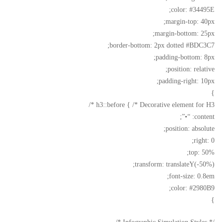
color: #34495E;
margin-top: 40px;
margin-bottom: 25px;
border-bottom: 2px dotted #BDC3C7;
padding-bottom: 8px;
position: relative;
padding-right: 10px;
}
h3::before { /* Decorative element for H3 */
content: “•”;
position: absolute;
right: 0;
top: 50%;
transform: translateY(-50%);
font-size: 0.8em;
color: #2980B9;
}