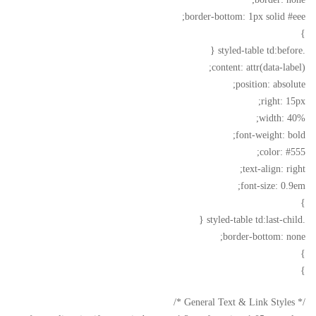
border-bottom: 1px solid #eee;
}
.styled-table td:before {
content: attr(data-label);
position: absolute;
right: 15px;
width: 40%;
font-weight: bold;
color: #555;
text-align: right;
font-size: 0.9em;
}
.styled-table td:last-child {
border-bottom: none;
}
}
/* General Text & Link Styles */