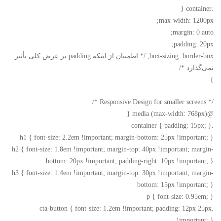
.container {
max-width: 1200px;
margin: 0 auto;
padding: 20px;
box-sizing: border-box; /* اطمینان از اینکه padding بر عرض کلی تأثیر
نمی‌گذارد */
}
/* Responsive Design for smaller screens */
@media (max-width: 768px) {
.container { padding: 15px; }
h1 { font-size: 2.2em !important; margin-bottom: 25px !important; }
h2 { font-size: 1.8em !important; margin-top: 40px !important; margin-
bottom: 20px !important; padding-right: 10px !important; }
h3 { font-size: 1.4em !important; margin-top: 30px !important; margin-
bottom: 15px !important; }
p { font-size: 0.95em; }
.cta-button { font-size: 1.2em !important; padding: 12px 25px
!important; }