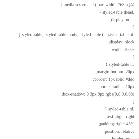
@media screen and (max-width: 768px) {
.styled-table thead {
display: none;
}
.styled-table, .styled-table tbody, .styled-table tr, .styled-table td {
display: block;
width: 100%;
}
.styled-table tr {
margin-bottom: 20px;
border: 1px solid #ddd;
border-radius: 10px;
box-shadow: 0 3px 8px rgba(0,0,0,0.08);
}
.styled-table td {
text-align: right;
padding-right: 45%;
position: relative;
border: none;