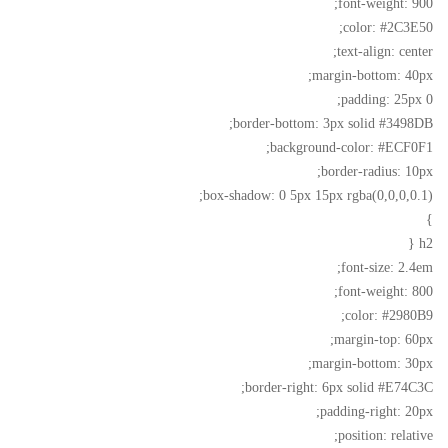
font-weight: 900;
color: #2C3E50;
text-align: center;
margin-bottom: 40px;
padding: 25px 0;
border-bottom: 3px solid #3498DB;
background-color: #ECF0F1;
border-radius: 10px;
box-shadow: 0 5px 15px rgba(0,0,0,0.1);
}
h2 {
font-size: 2.4em;
font-weight: 800;
color: #2980B9;
margin-top: 60px;
margin-bottom: 30px;
border-right: 6px solid #E74C3C;
padding-right: 20px;
position: relative;