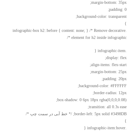
margin-bottom: 35px;
padding: 0;
background-color: transparent;
}
.infographic-box h2::before { content: none; } /* Remove decorative
element for h2 inside infographic */
.infographic-item {
display: flex;
align-items: flex-start;
margin-bottom: 25px;
padding: 20px;
background-color: #FFFFFF;
border-radius: 12px;
box-shadow: 0 6px 18px rgba(0,0,0,0.08);
transition: all 0.3s ease;
border-left: 5px solid #3498DB; /* خط آبی در سمت چپ */
}
.infographic-item:hover {