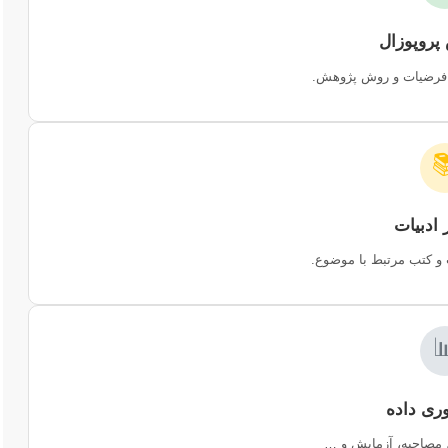
تدوین چارچوب، اهداف،

جمع‌آوری و تحلیل مقالا

استفاده از پرسشنامه