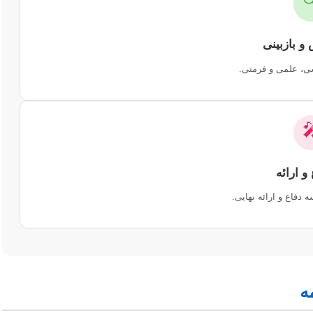

رفع اشکالات نگار

آماده‌سازی برای جلسه
ع