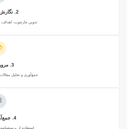
2. نگارش پروپوزال
 فرضیات و روش پژوهش.

3. مرور ادبیات
ت و کتب مرتبط با موضوع.

4. جمع‌آوری داده
، مصاحبه، آزمایش و …