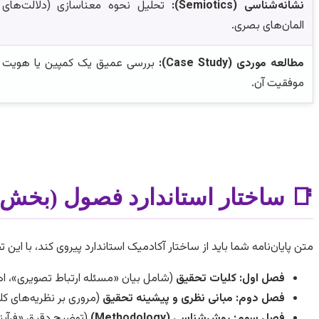
نشانه‌شناسی (Semiotics):
تحلیل نحوه معناسازی (دلالت‌های
المان‌های بصری.
مطالعه موردی (Case Study):
بررسی عمیق یک کمپین یا هویت 
موفقیت آن.
📑 ساختار استاندارد فصول (بخش
متن پایان‌نامه شما باید از ساختار آکادمیک استاندارد پیروی کند، با ای
فصل اول: کلیات تحقیق
(شامل بیان «مسئله ارتباط تصویری»، اهم
فصل دوم: مبانی نظری و پیشینه تحقیق
(مروری بر نظریه‌های کل
فصل سوم: روش‌شناسی (Methodology)
(توضیح دقیق «فرآیند طراحی» (Design Process) شما از ایده تا اجرا، و همچنین «روش تحقیق 