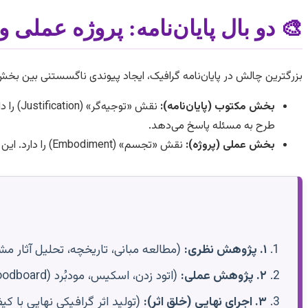
🎨 دو بال پایان‌نامه: پروژه عملی 
بزرگترین چالش در پایان‌نامه گرافیک، ایجاد پیوندی ناگسستنی بین بخ
بخش مکتوب (پایان‌نامه):
نقش «ت
طرح به مسئله پاسخ می‌دهد.
بخش عملی (پروژه):
نقش «تجسم» (Embodiment) را دارد. این اثر، تجسم فیزیکی و بصری تمام آن مبانی نظری است. داوران باید بتوانند با دیدن اثر شما، نظریه‌های مطرح شده در متن‌تان را درک کنند.
۱. پژوهش نظری:
(مطالعه مبانی، تاریخچه، تحلیل آثار م
۲. پژوهش عملی:
(اتود زدن، اسکیس، مودبُرد (Moodboard)، تست رنگ و لی‌اوت، نمونه‌سازی اولیه).
۳. اجرای نهایی (خلق اثر):
(تولید اثر گرافیکی نهایی با کیف