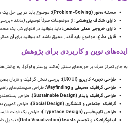
مسئله‌محور (Problem-Solving):
موضوع باید در پی حل یک مشک
دارای شکاف پژوهشی:
از موضوعات صرفاً توصیفی (مانند «بررسی آث
دارای خروجی عملی مشخص:
باید بتوانید در انتهای کار، یک مح
قابل دفاع:
موضوع باید آنقدر عمیق باشد که بتوانید برای آن مبان
ایده‌های نوین و کاربردی برای پژوهش
به جای تمرکز صرف بر حوزه‌های سنتی (مانند پوستر و لوگو)، به چالش‌های
طراحی تجربه کاربری (UX/UI):
بررسی نقش گرافیک و «زبان بصری»
طراحی گرافیک محیطی و Wayfinding:
طراحی سیستم‌های راهیابی (Wayfinding) برای فضاهای پیچیده مانند بیمارستان‌ها یا موزه‌ها با رویکرد فراگیر 
طراحی گرافیک پایدار (Sustainable Design):
طراحی بسته‌بندی 
گرافیک اجتماعی و کنشگری (Social Design):
طراحی کمپین بصر
طراحی تایپ‌فیس (Typeface Design):
طراحی یک فونت فارسی 
اینفوگرافیک و تجسم داده‌ها (Data Visualization):
تبدیل داد