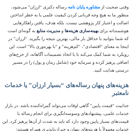
ی صحبت از
مشاوره پایان نامه
رساله دکتری “ارزان” می‌شود،
ر ما به هیچ وجه قربانی کردن کیفیت علمی یا به خطر انداختن
ت و اعتبار کار پژوهشی نیست. بلکه هدف، یافتن راهکارهایی
ندانه برای
بهینه‌سازی هزینه‌ها
و
مدیریت منابع
به گونه‌ای است
ما بتوانید با حداقل بار مالی، بهترین نتیجه را بگیرید. “ارزان” در
ا به معنای “اقتصادی”، “کم‌هزینه” و “با بهره‌وری بالا” است. این
رد به شما کمک می‌کند تا با اتخاذ تصمیمات آگاهانه، از خرج‌های
ی پرهیز کرده و سرمایه خود (شامل زمان و پول) را در مسیر
ی هدایت کنید.
نه‌های پنهان رساله‌های “بسیار ارزان” یا خدمات
عتبر
یت “قیمت پایین” گاهی اوقات می‌تواند گمراه‌کننده باشد. در بازار
ت علمی، پیشنهادهای وسوسه‌انگیزی برای انجام رساله با
‌های بسیار پایین وجود دارد که باید به شدت از آن‌ها پرهیز کرد. این
ت معمولاً با هزینه‌های پنهان و جبران‌ناپذیری همراه هستند: