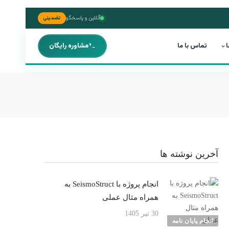
آنلاین و پاسخگو
تضمینی
ا
تماس با ما
مشاوره رایگان
آخرین نوشته ها
انجام پروژه با SeismoStruct به
همراه مثال عملی
30 تیر 1405
انجام پایان نامه