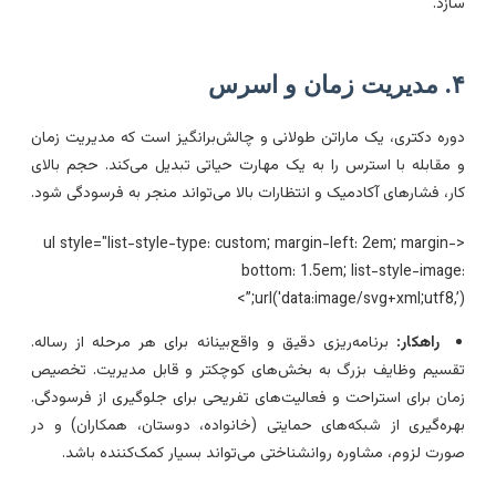
ازد.
یت زمان و اسرس
وره دکتری، یک ماراتن طولانی و چالش‌برانگیز است که مدیریت زمان
 مقابله با استرس را به یک مهارت حیاتی تبدیل می‌کند. حجم بالای
ار، فشارهای آکادمیک و انتظارات بالا می‌تواند منجر به فرسودگی شود.
<ul style="list-style-type: custom; margin-left: 2em; margin-
bottom: 1.5em; list-style-image
url('data:image/svg+xml;utf8,’);”
راهکار:
برنامه‌ریزی دقیق و واقع‌بینانه برای هر مرحله از رساله.
قسیم وظایف بزرگ به بخش‌های کوچکتر و قابل مدیریت. تخصیص
مان برای استراحت و فعالیت‌های تفریحی برای جلوگیری از فرسودگی.
هره‌گیری از شبکه‌های حمایتی (خانواده، دوستان، همکاران) و در
ورت لزوم، مشاوره روانشناختی می‌تواند بسیار کمک‌کننده باشد.