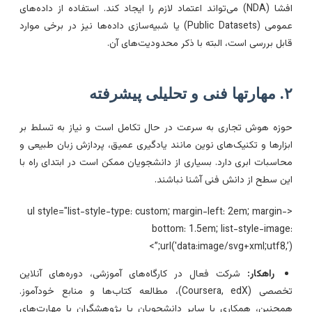
افشا (NDA) می‌تواند اعتماد لازم را ایجاد کند. استفاده از داده‌های
عمومی (Public Datasets) یا شبیه‌سازی داده‌ها نیز در برخی موارد
ابل بررسی است، البته با ذکر محدودیت‌های آن.
فنی و تحلیلی پیشرفته
وزه هوش تجاری به سرعت در حال تکامل است و نیاز به تسلط بر
بزارها و تکنیک‌های نوین مانند یادگیری عمیق، پردازش زبان طبیعی و
حاسبات ابری دارد. بسیاری از دانشجویان ممکن است در ابتدای راه با
ین سطح از دانش فنی آشنا نباشند.
<ul style="list-style-type: custom; margin-left: 2em; margin-
bottom: 1.5em; list-style-image
url('data:image/svg+xml;utf8,’);”
راهکار:
شرکت فعال در کارگاه‌های آموزشی، دوره‌های آنلاین
تخصصی (Coursera, edX)، مطالعه کتاب‌ها و منابع خودآموز.
مچنین، همکاری با سایر دانشجویان یا پژوهشگران با مهارت‌های