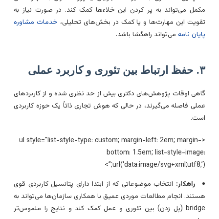
کمل می‌تواند به پر کردن این خلاءها کمک کند. در صورت نیاز به
قویت این مهارت‌ها و یا کمک در بخش‌های تحلیلی،
خدمات مشاوره
ایان نامه
می‌تواند راهگشا باشد.
 بین تئوری و کاربرد عملی
اهی اوقات پژوهش‌های دکتری بیش از حد نظری شده و از کاربردهای
ملی فاصله می‌گیرند، در حالی که هوش تجاری ذاتاً یک حوزه کاربردی
ست.
<ul style="list-style-type: custom; margin-left: 2em; margin-
bottom: 1.5em; list-style-image
url('data:image/svg+xml;utf8,’);”
راهکار:
انتخاب موضوعاتی که از ابتدا دارای پتانسیل کاربردی قوی
ستند. انجام مطالعات موردی عمیق با همکاری سازمان‌ها می‌تواند به
bridge (پل زدن) بین تئوری و عمل کمک کند و نتایج را ملموس‌تر