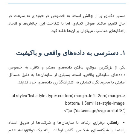
سیر دکتری پر از چالش است، به خصوص در حوزه‌ای به سرعت در
ال تغییر مانند هوش تجاری. اما با شناخت این چالش‌ها و اتخاذ
اهکارهای مناسب، می‌توان بر آن‌ها غلبه کرد.
داده‌های واقعی و باکیفیت
کی از بزرگترین موانع، یافتن داده‌های معتبر و کافی، به خصوص
اده‌های سازمانی واقعی، است. بسیاری از سازمان‌ها به دلیل مسائل
منیتی یا محرمانگی، تمایلی به اشتراک‌گذاری داده‌های خود ندارند.
<ul style="list-style-type: custom; margin-left: 2em; margin-
bottom: 1.5em; list-style-image
url('data:image/svg+xml;utf8,’);”
راهکار:
برقراری ارتباط با سازمان‌ها و شرکت‌ها از طریق استاد
اهنما یا شبکه‌سازی شخصی. گاهی اوقات ارائه یک توافق‌نامه عدم