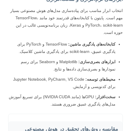
خاب ابزار مناسب برای پیاده‌سازی مدل‌های هوش مصنوعی بسیار
مهم است. پایتون با کتابخانه‌های قدرتمند خود مانند TensorFlow،
PyTorch، scikit-learn و Keras، زبان برنامه‌نویسی غالب در این
ه است.
کتابخانه‌های یادگیری ماشین:
TensorFlow و PyTorch برای
یادگیری عمیق، scikit-learn برای یادگیری ماشین کلاسیک.
ابزارهای بصری‌سازی:
Matplotlib و Seaborn برای رسم
نمودارها و بصری‌سازی داده‌ها و نتایج.
محیط‌های توسعه:
Jupyter Notebook, PyCharm, VS Code
برای کدنویسی و آزمایش.
سخت‌افزار:
GPUها (مانند NVIDIA CUDA) برای تسریع آموزش
مدل‌های یادگیری عمیق ضروری هستند.
مقایسه روش‌های تحقیق در هوش مصنوعی