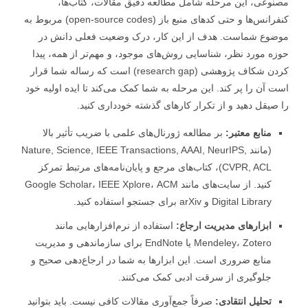
وعی، این مرحله شامل مطالعه دقیق مقالات، کتاب‌ها،
کنفرانس‌ها و حتی کدهای منبع باز (open-source codes) مربوط به
وع شماست. هدف از این کار، درک وضعیت فعلی دانش در
ه مورد نظر، شناسایی روش‌های موجود، و مهم‌تر از همه، پیدا
کردن شکاف پژوهشی (research gap) است که رساله شما قرار
 آن را پر کند. این مرحله به شما کمک می‌کند تا ایده اولیه خود
صیقل دهید و از تکرار کارهای گذشته خودداری کنید.
منابع معتبر:
بر مطالعه ژورنال‌های علمی با ضریب تأثیر بالا
(مانند Nature, Science, IEEE Transactions, AAAI, NeurIPS,
CVPR, ACL)، کتاب‌های مرجع و پایان‌نامه‌های مرتبط تمرکز
کنید. از سایت‌های مانند Google Scholar، IEEE Xplore، ACM
Digital Library و arXiv برای جستجو استفاده کنید.
ابزارهای مدیریت ارجاع:
استفاده از نرم‌افزارهایی مانند
Mendeley، Zotero یا EndNote برای سازماندهی و مدیریت
منابع ضروری است. این ابزارها به شما در ارجاع‌دهی صحیح و
جلوگیری از سرقت ادبی کمک می‌کنند.
تحلیل انتقادی:
صرفاً جمع‌آوری مقالات کافی نیست. باید بتوانید