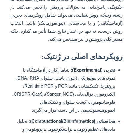
چگونگی پاسخ‌دادن به سؤالات پژوهش را تعیین می‌کند. در
رشته ژنتیک، روش‌شناسی می‌تواند شامل رویکردهای تجربی
(آزمایشگاهی) و یا محاسباتی (بیوانفورماتیک) باشد. انتخاب
روش درست، نه تنها بر اعتبار نتایج شما تأثیر می‌گذارد، بلکه
مسیر کلی پژوهش را نیز مشخص می‌کند.
رویکردهای اصلی در ژنتیک:
تجربی (Experimental):
شامل کار در آزمایشگاه با
نمونه‌های بیولوژیکی (خون، بافت، سلول، DNA، RNA،
پروتئین). تکنیک‌هایی مانند PCR و Real-time PCR،
الکتروفورز، توالی‌یابی (Sanger, NGS)، CRISPR-Cas9،
فلوسایتومتری، کشت سلول، و تکنیک‌های
ایمونوهیستوشیمی در این دسته قرار می‌گیرند.
محاسباتی (Computational/Bioinformatics):
تحلیل
داده‌های عظیم ژنومی، ترانسکریپتومی، پروتئومی و