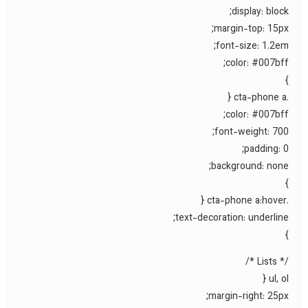
display: block
margin-top: 15px
font-size: 1.2em
color: #007bff
color: #007bff
font-weight: 700
padding: 0
background: none
text-decoration: underline
/* Lists
ul, ol
margin-right: 25px