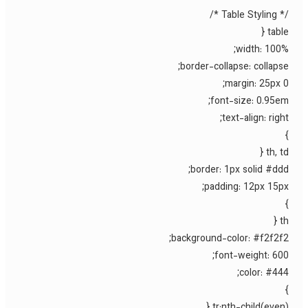
/* Table Styli
table 
width: 100%
border-collapse: collapse
margin: 25px 0
font-size: 0.95em
text-align: right
th, td 
border: 1px solid #ddd
padding: 12px 15px
th
background-color: #f2f2f2
font-weight: 600
color: #444