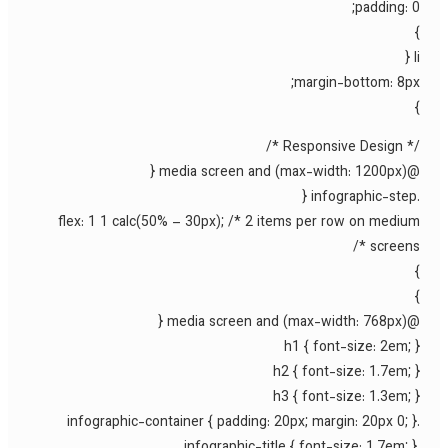
padding: 0
l
margin-bottom: 8px
/* Responsive Des
@media screen and (max-widt
flex: 1 1 calc(50% – 30px); /* 2 items per row on mediu
screens *
@media screen and (max-wid
h1 { font-size: 2em; 
h2 { font-size: 1.7em; 
h3 { font-size: 1.3em; 