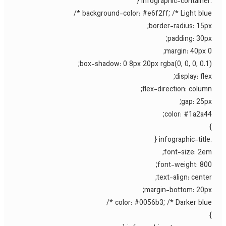
background-color: #e6f2ff; /* Light blue *
border-radius: 15px
padding: 30px
margin: 40px 0
box-shadow: 0 8px 20px rgba(0, 0, 0, 0.1)
display: flex
flex-direction: column
gap: 25px
color: #1a2a44
font-size: 2em
font-weight: 800
text-align: center
margin-bottom: 20px
color: #0056b3; /* Darker blue *