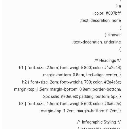
a
color: #007bff
text-decoration: none
a:hover 
text-decoration: underline
/* Heading
h1 { font-size: 2.5em; font-weight: 800; color: #1a2a44
margin-bottom: 0.8em; text-align: center; 
h2 { font-size: 2em; font-weight: 700; color: #2a4a6e
margin-top: 1.5em; margin-bottom: 0.8em; border-bottom
2px solid #e0e0e0; padding-bottom: 5px; 
h3 { font-size: 1.5em; font-weight: 600; color: #3a6a9e
margin-top: 1.2em; margin-bottom: 0.7em; 
/* Infographic Styl