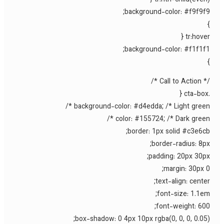
tr:nth-child(even) 
background-color: #f9f9f9
tr:hover 
background-color: #f1f1f1
/* Call to Acti
background-color: #d4edda; /* Light green *
color: #155724; /* Dark green *
border: 1px solid #c3e6cb
border-radius: 8px
padding: 20px 30px
margin: 30px 0
text-align: center
font-size: 1.1em
font-weight: 600
box-shadow: 0 4px 10px rgba(0, 0, 0, 0.05)