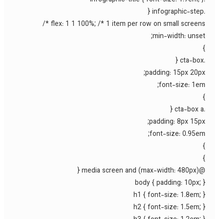
flex: 1 1 100%; /* 1 item per row on small screens *
min-width: unset
padding: 15px 20px
font-size: 1em
padding: 8px 15px
font-size: 0.95em
@media screen and (max-wid
body { padding: 10px; 
h1 { font-size: 1.8em; 
h2 { font-size: 1.5em; 