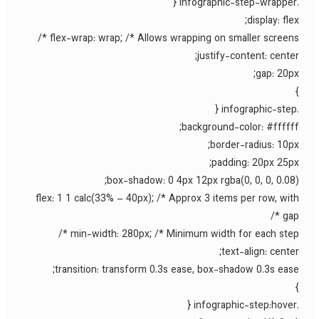
display: flex
flex-wrap: wrap; /* Allows wrapping on smaller screens *
justify-content: center
gap: 20px
background-color: #ffffff
border-radius: 10px
padding: 20px 25px
box-shadow: 0 4px 12px rgba(0, 0, 0, 0.08)
flex: 1 1 calc(33% – 40px); /* Approx 3 items per row, wit
gap 
min-width: 280px; /* Minimum width for each step *
text-align: center
transition: transform 0.3s ease, box-shadow 0.3s ease