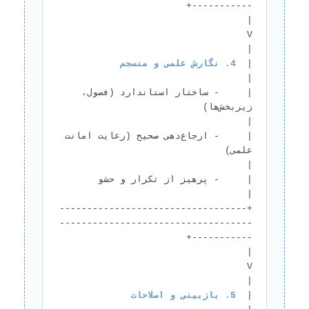
|                                        
V                                       
|  
4. نگارش علمی و منسجم
|     - ساختار استاندارد (فصول، 
زیربخش‌ها)                                     
|     - ارجاع‌دهی صحیح (رعایت امانت 
علمی)                                         
|     - پرهیز از تکرار و حش
+----------------------------------
-----------------------------------
|                                        
V                                       
|  
5. بازبینی و اصلاحات