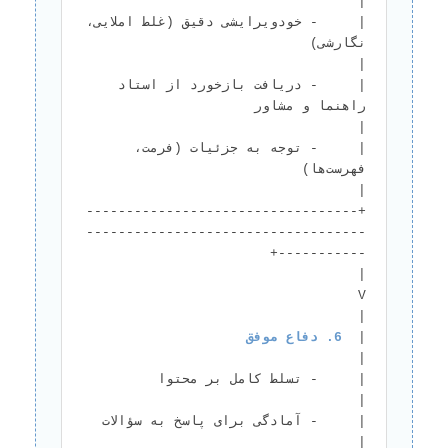
|     - خودویرایشی دقیق (غلط املایی، 
نگارشی)                                      
|     - دریافت بازخورد از استاد 
راهنما و مشاور                               
|     - توجه به جزئیات (فرمت، 
فهرست‌ها)                                     
+----------------------------------
-----------------------------------
|                                        
V                                       
|  
6. دفاع موفق
|     - تسلط کامل بر محتوا    
|     - آمادگی برای پا