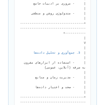
|     - مروری بر ادبیات جامع
|     - متدولوژی روشن و منط
+----------------------------------
-----------------------------------
|                                        
V                                       
|  
3. جمع‌آوری و تحلیل داده‌ها
|     - استفاده از ابزارهای مقرون 
به صرفه (آنلاین، عمومی)                       
|     - مدیریت زمان و منابع  
|     - صحت و اعتبار داده‌ها 
+----------------------------------
-----------------------------------