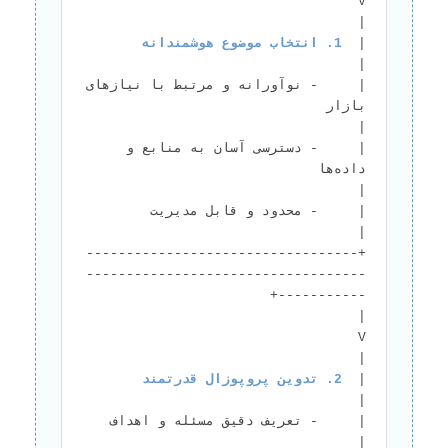
V                                       
|  
1. انتخاب موضوع هوشمندانه
|     - نوآورانه و مرتبط با نیازهای 
بازار                                         
|     - دسترسی آسان به منابع و 
داده‌ها                                        
|     - محدود و قابل مدیریت  
+----------------------------------
-----------------------------------
|                                        
V                                       
|  
2. تدوین پروپوزال قدرتمند
|     - تعریف دقیق مسئل