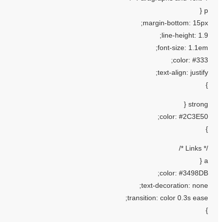
p {
margin-bottom: 15px;
line-height: 1.9;
font-size: 1.1em;
color: #333;
text-align: justify;
}
strong {
color: #2C3E50;
}
/* Links */
a {
color: #3498DB;
text-decoration: none;
transition: color 0.3s ease;
}