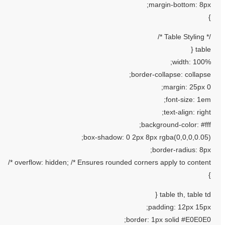
margin-bottom: 8px;
}
/* Table Styling */
table {
width: 100%;
border-collapse: collapse;
margin: 25px 0;
font-size: 1em;
text-align: right;
background-color: #fff;
box-shadow: 0 2px 8px rgba(0,0,0,0.05);
border-radius: 8px;
overflow: hidden; /* Ensures rounded corners apply to content */
}
table th, table td {
padding: 12px 15px;
border: 1px solid #E0E0E0;