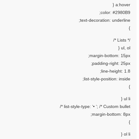
a:hover {
color: #2980B9;
text-decoration: underline;
}
/* Lists */
ul, ol {
margin-bottom: 15px;
padding-right: 25px;
line-height: 1.8;
list-style-position: inside;
}
ul li {
list-style-type: ‘• ‘; /* Custom bullet */
margin-bottom: 8px;
}
ol li {