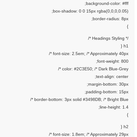
background-color: #fff;
box-shadow: 0 0 15px rgba(0,0,0,0.05);
border-radius: 8px;
}
/* Headings Styling */
h1 {
font-size: 2.5em; /* Approximately 40px */
font-weight: 800;
color: #2C3E50; /* Dark Blue-Grey */
text-align: center;
margin-bottom: 30px;
padding-bottom: 15px;
border-bottom: 3px solid #3498DB; /* Bright Blue */
line-height: 1.4;
}
h2 {
font-size: 1.8em; /* Approximately 29px */