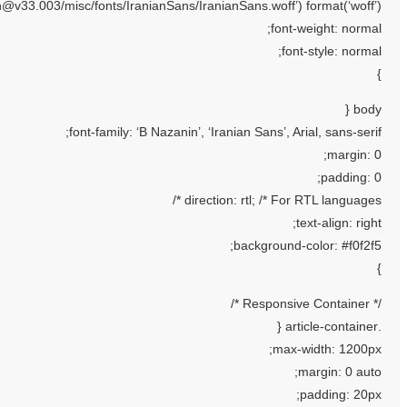
atn@v33.003/misc/fonts/IranianSans/IranianSans.woff’) format(‘woff’);
font-weight: normal;
font-style: normal;
}
body {
font-family: ‘B Nazanin’, ‘Iranian Sans’, Arial, sans-serif;
margin: 0;
padding: 0;
direction: rtl; /* For RTL languages */
text-align: right;
background-color: #f0f2f5;
}
/* Responsive Container */
.article-container {
max-width: 1200px;
margin: 0 auto;
padding: 20px;