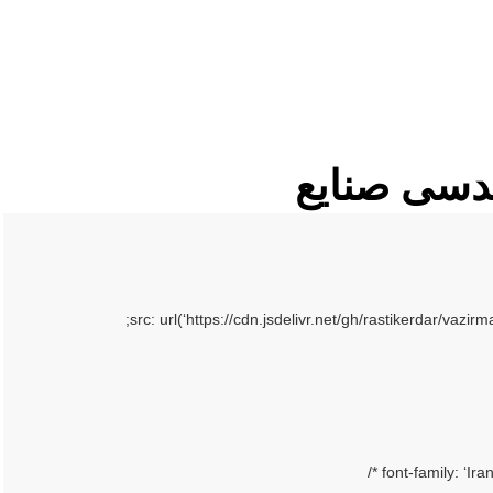
هندسی صنایع
src: url(‘https://cdn.jsdelivr.net/gh/rastikerdar/vaz
font-family: ‘Ira