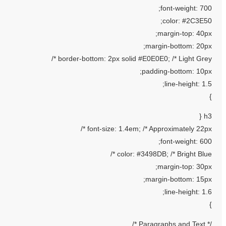
font-weight: 700;
color: #2C3E50;
margin-top: 40px;
margin-bottom: 20px;
border-bottom: 2px solid #E0E0E0; /* Light Grey */
padding-bottom: 10px;
line-height: 1.5;
}
h3 {
font-size: 1.4em; /* Approximately 22px */
font-weight: 600;
color: #3498DB; /* Bright Blue */
margin-top: 30px;
margin-bottom: 15px;
line-height: 1.6;
}
/* Paragraphs and Text */