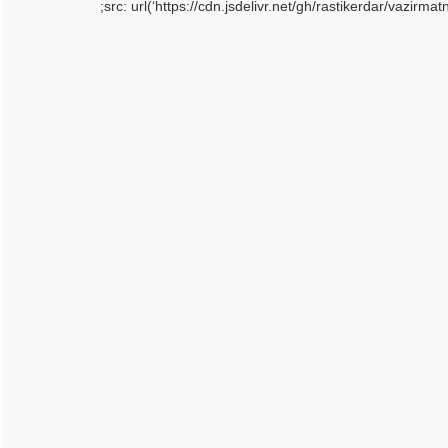
src: url(‘https://cdn.jsdelivr.net/gh/rastikerdar/vazirm