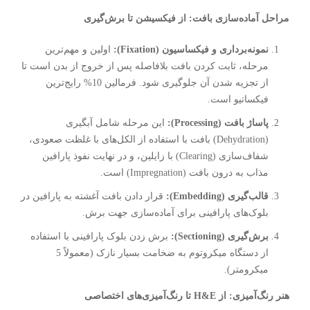
مراحل آماده‌سازی بافت: از فیکسیشن تا برش‌گیری
نمونه‌برداری و فیکساسیون (Fixation):
اولین و مهم‌ترین
مرحله، ثابت کردن بافت بلافاصله پس از خروج از بدن است تا
از تجزیه شدن آن جلوگیری شود. فرمالین 10% رایج‌ترین
فیکساتیو است.
پاساژ بافت (Processing):
این مرحله شامل آبگیری
(Dehydration) بافت با استفاده از الکل‌های با غلظت صعودی،
شفاف‌سازی (Clearing) با زایلین، و در نهایت نفوذ پارافین
مذاب به درون بافت (Impregnation) است.
قالب‌گیری (Embedding):
قرار دادن بافت آغشته به پارافین در
بلوک‌های پارافینی برای آماده‌سازی جهت برش.
برش‌گیری (Sectioning):
برش زدن بلوک پارافینی با استفاده
از دستگاه میکروتوم به ضخامت بسیار نازک (معمولاً 5
میکرومتر).
هنر رنگ‌آمیزی: از H&E تا رنگ‌آمیزی‌های اختصاصی