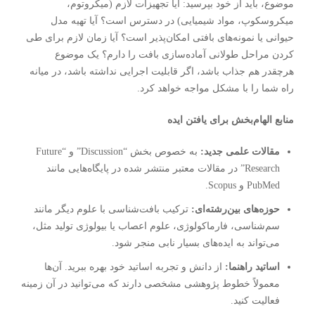
موضوع، باید از خود بپرسید: آیا تجهیزات لازم (میکروتوم،
میکروسکوپ، مواد شیمیایی) در دسترس است؟ آیا تهیه مدل
حیوانی یا نمونه‌های بافتی امکان‌پذیر است؟ آیا زمان لازم برای طی
کردن مراحل طولانی آماده‌سازی بافت را دارم؟ یک موضوع
هرچقدر هم جذاب باشد، اگر قابلیت اجرایی نداشته باشد، در میانه
راه شما را با مشکل مواجه خواهد کرد.
منابع الهام‌بخش برای یافتن ایده
مقالات علمی جدید:
به خصوص بخش “Discussion” و “Future
Research” در مقالات معتبر منتشر شده در پایگاه‌هایی مانند
PubMed و Scopus.
حوزه‌های بین‌رشته‌ای:
ترکیب بافت‌شناسی با علوم دیگر مانند
سم‌شناسی، فارماکولوژی، علوم اعصاب یا بیولوژی تولید مثل،
می‌تواند به ایده‌های بسیار نابی منجر شود.
اساتید راهنما:
از دانش و تجربه اساتید خود بهره ببرید. آن‌ها
معمولاً خطوط پژوهشی مشخصی دارند که می‌توانید در آن زمینه
فعالیت کنید.