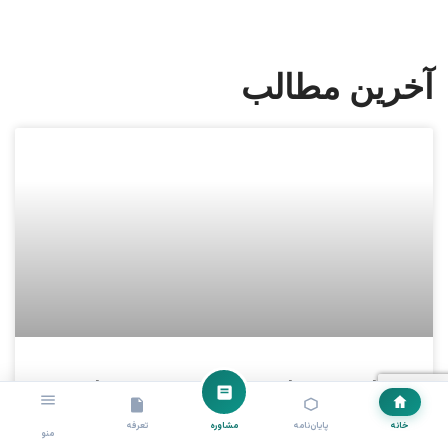
آخرین مطالب
انجام پروژه با SeismoStruct به همراه
مثال عملی
خانه
پایان‌نامه
مشاوره
تعرفه
منو