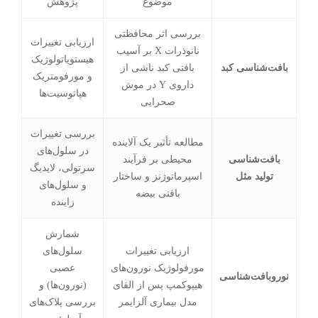
موضوع
پژوهش
بررسی اثر محافظتی
ارزیابی تغییرات
نانوذرات X بر آسیب
هیستوپاتولوژیک
بافت‌شناسی کبد
بافتی کبد ناشی از
و مورفومتریک
داروی Y در موش
هپاتوسیت‌ها
صحرایی
بررسی تغییرات
مطالعه تأثیر یک آلاینده
در سلول‌های
بافت‌شناسی
محیطی بر فرآیند
سرتولی، لایدیگ
تولید مثل
اسپرماتوژنز و ساختار
و سلول‌های
بافتی بیضه
زاینده
شمارش
ارزیابی تغییرات
سلول‌های
مورفولوژیک نورون‌های
عصبی
نوروبافت‌شناسی
هیپوکمپ پس از القای
(نورون‌ها) و
مدل بیماری آلزایمر
بررسی پلاک‌های