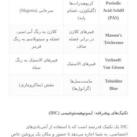
Periodic
کربوهیدرات‌ها
Acid-Schiff
(گلیکوژن، غشای
سرخابی (Magenta)
(PAS)
پایه)
فیبرهای کلاژن
کلاژن به رنگ آبی/سبز،
Masson’s
در برابر عضله
عضله و سیتوپلاسم به رنگ
Trichrome
صاف
قرمز
Verhoeff-
فیبرهای الاستیک به رنگ
فیبرهای الاستیک
Van Gieson
سیاه
Toluidine
ماست‌سل‌ها
بنفش (متاکرومازی)
Blue
(گرانول‌ها)
تکنیک‌های پیشرفته: ایمونوهیستوشیمی (IHC)
IHC یک تکنیک قدرتمند است که با استفاده از آنتی‌بادی‌های
اختصاصی، به شما اجازه می‌دهد تا حضور و مکان یک پروتئین خاص