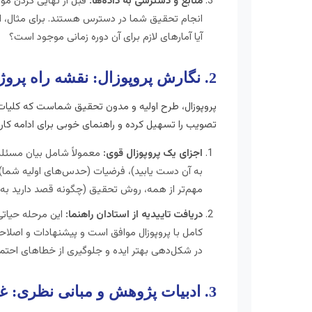
منابع و دسترسی به داده‌ها:
قبل از نهایی کردن مو
انجام تحقیق شما در دسترس هستند. برای مثال، ا
آیا آمارهای لازم برای آن دوره زمانی موجود است؟
2. نگارش پروپوزال: نقشه راه پروژه شما
پروپوزال، طرح اولیه و مدون تحقیق شماست که کلیات پ
تصویب را تسهیل کرده و راهنمای خوبی برای ادامه کار 
اجزای یک پروپوزال قوی:
معمولاً شامل بیان مسئله
به آن دست یابید)، فرضیات (حدس‌های اولیه شما)،
مهم‌تر از همه، روش تحقیق (چگونه قصد دارید به
دریافت تاییدیه از استادان راهنما:
این مرحله حیاتی
کامل با پروپوزال موافق است و پیشنهادات و اصلاحات
در شکل‌دهی بهتر ایده و جلوگیری از خطاهای احتم
3. ادبیات پژوهش و مبانی نظری: غرق شدن در دنیای علم