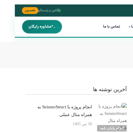
آنلاین و پاسخگو
تضمینی
ا
تماس با ما
مشاوره رایگان
آخرین نوشته ها
انجام پروژه با SeismoStruct به
همراه مثال عملی
30 تیر 1405
انجام پایان نامه