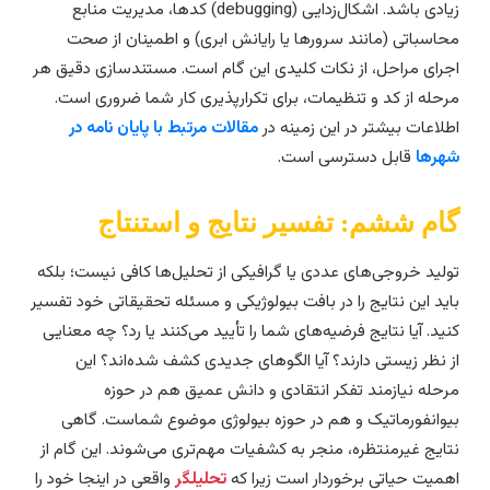
زیادی باشد. اشکال‌زدایی (debugging) کدها، مدیریت منابع
حاسباتی (مانند سرورها یا رایانش ابری) و اطمینان از صحت
جرای مراحل، از نکات کلیدی این گام است. مستندسازی دقیق هر
رحله از کد و تنظیمات، برای تکرارپذیری کار شما ضروری است.
طلاعات بیشتر در این زمینه در
مقالات مرتبط با پایان نامه در
هرها
قابل دسترسی است.
ام ششم: تفسیر نتایج و استنتاج
ولید خروجی‌های عددی یا گرافیکی از تحلیل‌ها کافی نیست؛ بلکه
اید این نتایج را در بافت بیولوژیکی و مسئله تحقیقاتی خود تفسیر
نید. آیا نتایج فرضیه‌های شما را تأیید می‌کنند یا رد؟ چه معنایی
ز نظر زیستی دارند؟ آیا الگوهای جدیدی کشف شده‌اند؟ این
رحله نیازمند تفکر انتقادی و دانش عمیق هم در حوزه
یوانفورماتیک و هم در حوزه بیولوژی موضوع شماست. گاهی
تایج غیرمنتظره، منجر به کشفیات مهم‌تری می‌شوند. این گام از
همیت حیاتی برخوردار است زیرا که
تحلیلگر
واقعی در اینجا خود را