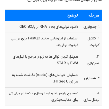
ثالی از مراحل آماده‌سازی داده در یک پروژه بیان ژن:
مرحله
توضیح
۱. جمع‌آوری
دانلود توالی‌های RNA-seq از پایگاه GEO.
۲. کنترل
استفاده از ابزارهایی مانند FastQC برای بررسی
کیفیت
کیفیت توالی‌ها.
۳.
هم‌تراز کردن توالی‌ها به ژنوم مرجع با ابزارهای
هم‌ترازی
BWA یا STAR.
شمارش خوانش‌های (reads) نگاشت شده به
۴. شمارش
هر ژن با HTSeq.
۵.
تصحیح بایاس‌ها و نرمال‌سازی داده‌های بیان ژن
نرمال‌سازی
برای مقایسه‌پذیری.