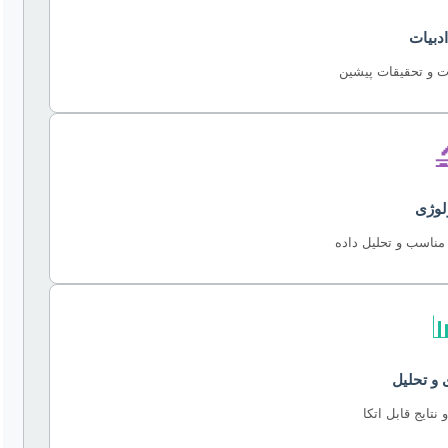
مرور 
بررسی جامع نظریا

متدو
انتخاب روش تحقیق 

جمع‌آوری
داده‌های معتبر و