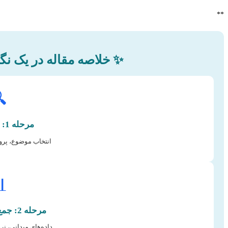
**
اه (اینفوگرافیک متنی) ✨

مرحله 1: درک نیازها
پوزال جامع، اهداف.

مرحله 2: جمع‌آوری و تحلیل
ی، نرم‌افزارهای GIS، آمار.