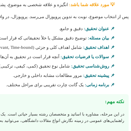
💡 مورد علاقه شما باشد:
انگیزه و علاقه شخصی به موضوع، پشتک
پس از انتخاب موضوع، نوبت به تدوین پروپوزال می‌رسد. پروپوزال، در و
📌 عنوان تحقیق:
دقیق و جامع.
📌 بیان مسئله:
توضیح دقیق مشکل یا خلأ تحقیقاتی که قرار اس
📌 اهداف تحقیق:
شامل اهداف کلی و جزئی (SMART: Specific, Measurable, Achievable, Relevant, Time-bound).
📌 سوالات یا فرضیات تحقیق:
آنچه قرار است در تحقیق به آن‌ها 
📌 روش‌شناسی تحقیق:
شامل نوع تحقیق (کمی، کیفی، ترکیبی)، ج
📌 پیشینه تحقیق:
مرور مطالعات مشابه داخلی و خارجی.
📌 برنامه زمانی:
یک گانت چارت تقریبی برای مراحل مختلف.
نکته مهم:
در این مرحله، مشاوره با اساتید و متخصصان رشته بسیار حیاتی است. یک پ
راهنمایی‌های عمومی در زمینه نگارش انواع مقالات دانشگاهی، می‌توانید به بخش](/category/1) مقالات جامع ما 