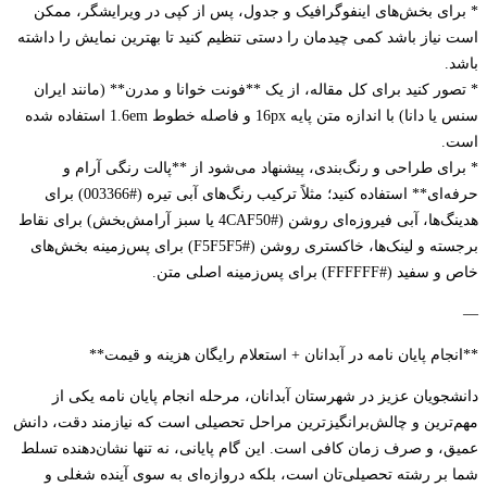
ای بخش‌های اینفوگرافیک و جدول، پس از کپی در ویرایشگر، ممکن
نیاز باشد کمی چیدمان را دستی تنظیم کنید تا بهترین نمایش را داشته
.
ور کنید برای کل مقاله، از یک **فونت خوانا و مدرن** (مانند ایران
سنس یا دانا) با اندازه متن پایه 16px و فاصله خطوط 1.6em استفاده شده
.
ای طراحی و رنگ‌بندی، پیشنهاد می‌شود از **پالت رنگی آرام و
حرفه‌ای** استفاده کنید؛ مثلاً ترکیب رنگ‌های آبی تیره (#003366) برای
هدینگ‌ها، آبی فیروزه‌ای روشن (#4CAF50 یا سبز آرامش‌بخش) برای نقاط
برجسته و لینک‌ها، خاکستری روشن (#F5F5F5) برای پس‌زمینه بخش‌های
#FFFFFF) برای پس‌زمینه اصلی متن.
ام پایان نامه در آبدانان + استعلام رایگان هزینه و قیمت**
جویان عزیز در شهرستان آبدانان، مرحله انجام پایان نامه یکی از
ترین و چالش‌برانگیزترین مراحل تحصیلی است که نیازمند دقت، دانش
، و صرف زمان کافی است. این گام پایانی، نه تنها نشان‌دهنده تسلط
بر رشته تحصیلی‌تان است، بلکه دروازه‌ای به سوی آینده شغلی و