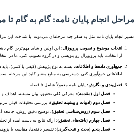
مراحل انجام پایان نامه: گام به گام تا 
مسیر انجام پایان نامه مثل یه سفر چند مرحله‌ای می‌مونه. با شناخت این م
انتخاب موضوع و تصویب پروپوزال:
این اولین و شاید مهم‌ترین گام باش
از انتخاب، باید پروپوزال رو بنویسی و در گروه تصویب کنی. ما در انت
جمع‌آوری داده‌ها و اطلاعات:
بسته به نوع پژوهش (کیفی یا کمی)، باید دا
اطلاعاتی جمع‌آوری کنی. دسترسی به منابع معتبر کلید این مرحله است
فصل‌بندی و نگارش:
پایان نامه معمولاً شامل ۵ فصله:
فصل اول (مقدمه):
معرفی کلی تحقیق، بیان مسئله، اهداف و 
فصل دوم (ادبیات و پیشینه تحقیق):
بررسی تحقیقات قبلی مرتبط
فصل سوم (روش‌شناسی تحقیق):
توضیح دقیق روش، جامعه آمار
فصل چهارم (یافته‌های تحقیق):
ارائه نتایج به دست آمده از تحلیل 
فصل پنجم (بحث و نتیجه‌گیری):
تفسیر یافته‌ها، مقایسه با پژوه