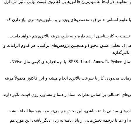
 متفاوته. در اینجا به مهم‌ترین فاکتورهایی که روی قیمت نهایی تاثیر می‌ذارن،
لوم انسانی خاص) به تخصص‌های ویژه‌تر و منابع پیچیده‌تری نیاز دارن که
ی نسبت به کارشناسی ارشد داره و به طبع، هزینه بالاتری هم خواهد داشت.
یفی (با تحلیل عمیق محتوا) و همچنین پژوهش‌های ترکیبی، هر کدوم الزامات و
اثیرگذاره.
استفاده از نرم‌افزارهای آماری پیشرفته مثل SPSS، Lisrel، Amos، R، Python، یا نرم‌افزارهای کیفی مثل NVivo،
زمانت محدوده، کار با سرعت بالاتری انجام میشه و این فاکتور معمولاً هزینه
های احتمالی بر اساس نظرات استاد راهنما و مشاور، روی قیمت تاثیر داره.
ده‌های میدانی داشته باشی، این بخش هم می‌تونه به هزینه‌ها اضافه بشه.
اون‌ها یا ترجمه بخش‌هایی از پایان‌نامه به زبان دیگر باشه، این مورد هم