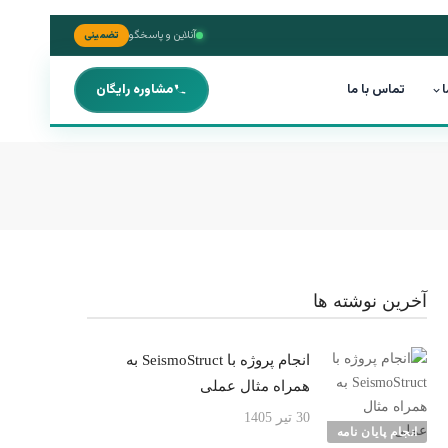
آنلاین و پاسخگو
تضمینی
ا
تماس با ما
مشاوره رایگان
آخرین نوشته ها
انجام پروژه با SeismoStruct به
همراه مثال عملی
30 تیر 1405
انجام پایان نامه