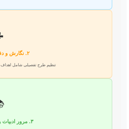

۲. نگارش و دفاع از پروپوزال
سوالات، فرضیه‌ها و روش تحقیق.

۳. مرور ادبیات و چارچوب نظری