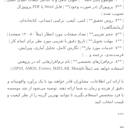
| **۳. پروپوزال (در صورت وجود)** | فایل Word یا PDF پروپوزال
تصویب شده |
| **۴. روش تحقیق** | کمی، کیفی، ترکیبی (میدانی، کتابخانه‌ای،
آزمایشگاهی) |
| **۵. حجم تقریبی** | تعداد صفحات مورد انتظار (مثلاً ۸۰-۱۲۰ صفحه) |
| **۶. مهلت تحویل** | تاریخ دقیق یا تقریبی مورد نظر برای اتمام کار |
| **۷. خدمات مورد نیاز** | نگارش کامل، تحلیل آماری، ویرایش،
فرمت‌بندی، ترجمه و … |
| **۸. نرم‌افزارهای تخصصی** | نام نرم‌افزارهایی که در پژوهش
استفاده خواهد شد (مثلاً SPSS, AMOS, Eviews, MATLAB, Maxqda) |
با ارائه این اطلاعات، مشاوران قادر خواهند بود تا یک برآورد واقع‌بینانه و
دقیق از هزینه و زمان به شما ارائه دهند. توصیه می‌شود از چند موسسه
یا فرد متخصص استعلام بگیرید تا بتوانید بهترین گزینه را از نظر کیفیت و
قیمت انتخاب کنید.
***
##