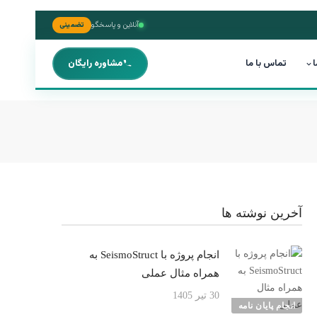
آنلاین و پاسخگو
تضمینی
ا
تماس با ما
مشاوره رایگان
آخرین نوشته ها
انجام پروژه با SeismoStruct به
همراه مثال عملی
30 تیر 1405
انجام پایان نامه