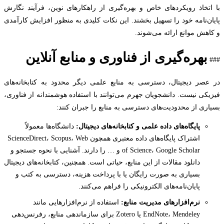
تخاذ رویکردهای خاص و بهره‌گیری از راهکارهای نوین، فرآیند نگارش
ن‌نامه خود را تسهیل بخشند. این نکات کلیدی به منظور افزایش کارآمدی
هش موانع ارائه می‌شوند.
بهره‌گیری از فناوری و منابع آنلاین
صر دیجیتال، دسترسی به منابع علمی دیگر محدود به کتابخانه‌های
کی نیست. دانشجویان جهرم می‌توانند با استفاده هوشمندانه از فناوری،
ری از محدودیت‌های دسترسی به منابع را جبران کنند:
پایگاه‌های داده علمی و کتابخانه‌های دیجیتال:
دانشگاه‌ها معمولاً
اشتراک پایگاه‌های داده معتبری همچون ScienceDirect، Scopus، Web
of Science، Google Scholar و … را دارند. آشنایی با نحوه جستجو و
دانلود مقالات از این منابع، حیاتی است. همچنین، کتابخانه‌های دیجیتال
بسیاری به صورت رایگان یا با پرداخت هزینه، دسترسی به کتب و
پایان‌نامه‌های الکترونیکی را فراهم می‌کنند.
نرم‌افزارهای مدیریت منابع:
استفاده از نرم‌افزارهایی مانند
EndNote، Mendeley یا Zotero برای سازماندهی منابع، رفرنس‌دهی