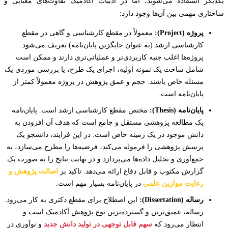
گر استفاده می‌شوند، اما در ادبیات آکادمیک تفاوت‌های معنایی و
اری مهمی بین آن‌ها وجود دارد:
پروژه (Project):
معمولاً در مقطع کارشناسی و گاهی در مقطع
کارشناسی ارشد (به عنوان جایگزین پایان‌نامه) تعریف می‌شود.
پروژه‌ها اغلب جنبه کاربردی‌تر و عملیاتی‌تری دارند و ممکن است
شامل ساخت یک نمونه اولیه، اجرای یک طرح، یا بررسی موردی یک
مسئله خاص باشند. حجم و عمق پژوهش در پروژه معمولاً کمتر از
پایان‌نامه است.
پایان‌نامه (Thesis):
مختص مقطع کارشناسی ارشد است. پایان‌نامه
یک مطالعه پژوهشی مستقل و جامع است که هدف آن افزودن به
دانش موجود در یک زمینه خاص است. در این فرایند، دانشجو یک
پرسش پژوهشی را فرموله می‌کند، فرضیه‌ها را مطرح می‌سازد، به
جمع‌آوری و تحلیل داده‌ها می‌پردازد و در نهایت نتایج را به صورت یک
گزارش مکتوب و قابل دفاع ارائه می‌دهد. تاکید بر
اصالت پژوهش و
رعایت موازین علمی
در پایان‌نامه بسیار مهم است.
رساله (Dissertation):
این اصطلاح برای مقطع دکتری به کار می‌رود.
رساله، عمیق‌ترین و گسترده‌ترین نوع پژوهش آکادمیک است و
انتظار می‌رود که
سهم قابل توجهی در تولید دانش جدید
و نوآوری در