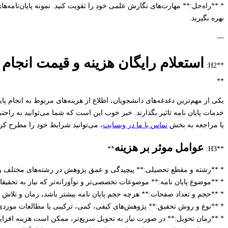
* **راه‌حل:** مهارت‌های نگارش علمی خود را تقویت کنید. نمونه پایان‌نامه
بهره بگیرید.
—
استعلام رایگان هزینه و قیمت انجام
**H2:
**
یکی از مهم‌ترین دغدغه‌های دانشجویان، اطلاع از هزینه‌های مربوط به انجام پا
خدمات پایان نامه تاثیر بگذارند. خبر خوب این است که شما می‌توانید به راحتی
یا مراجعه به بخش
تماس با ما در وبسایت
، می‌توانید شرایط خود را مطرح کرد
عوامل موثر بر هزینه
**
**H3:
* **رشته و مقطع تحصیلی:** پیچیدگی و عمق پژوهش در رشته‌های مختلف و 
* **موضوع پایان نامه:** موضوعات تخصصی‌تر و نوآورانه‌تر که نیاز به تحقیق
* **حجم و تعداد صفحات:** هرچه حجم پایان نامه بیشتر باشد، زمان و تلاش
* **نوع و روش تحقیق:** پژوهش‌های کیفی، کمی، ترکیبی یا مطالعات موردی
* **زمان تحویل:** در صورت نیاز به تحویل سریع‌تر، ممکن است هزینه افزای