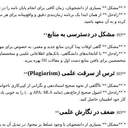
* **مشکل:** بسیاری از دانشجویان، زمان کافی برای انجام پایان نامه را در نظ
* **راه‌حل:** از همان ابتدا یک برنامه زمان‌بندی دقیق و واقع‌بینانه برای هر
کرده و به آن متعهد باشید.
مشکل در دسترسی به منابع
**
**H3:
* **مشکل:** گاهی اوقات پیدا کردن منابع جدید و معتبر، به خصوص برای
* **راه‌حل:** با کتابخانه‌های دانشگاهی، بانک‌های اطلاعاتی علمی و متخصص
متخصصین برای یافتن منابع دست اول و مقالات ISI بهره ببرید.
ترس از سرقت علمی (Plagiarism)
**
**H3:
* **مشکل:** ناآگاهی از نحوه صحیح استناددهی و نگرانی از کپی‌کاری ناخواست
* **راه‌حل:** اصول صحیح ارجاع
کار خود اطمینان حاصل کنید.
ضعف در نگارش علمی
**
**H3:
* **مشکل:** بسیاری از دانشجویان با وجود تسلط بر محتوا، در تبدیل آن به