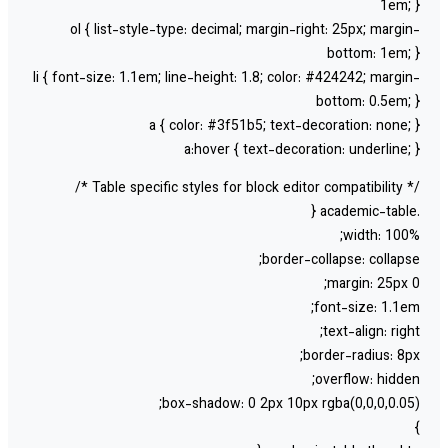
1em; 
ol { list-style-type: decimal; margin-right: 25px; margin
bottom: 1em; 
li { font-size: 1.1em; line-height: 1.8; color: #424242; margin
bottom: 0.5em; 
a { color: #3f51b5; text-decoration: none; 
a:hover { text-decoration: underline; 
/* Table specific styles for block editor co
width: 100%
border-collapse: collapse
margin: 25px 0
font-size: 1.1em
text-align: right
border-radius: 8px
overflow: hidden
box-shadow: 0 2px 10px rgba(0,0,0,0.05)