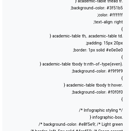
background-color: #3f51b5
color: #ffffff
text-align: right
padding: 15px 20px
border: 1px solid #e0e0e0
background-color: #f9f9f9
background-color: #f0f0f0
/* Infographic styl
background-color: #e8f5e9; /* Light green *