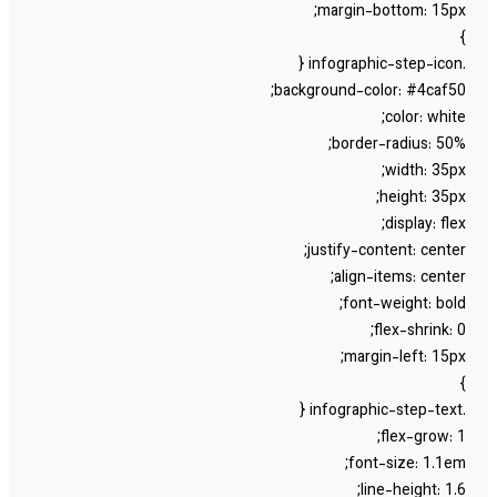
margin-bottom: 15px
background-color: #4caf50
color: white
border-radius: 50%
width: 35px
height: 35px
display: flex
justify-content: center
align-items: center
font-weight: bold
flex-shrink: 0
margin-left: 15px
flex-grow: 1
font-size: 1.1em
line-height: 1.6