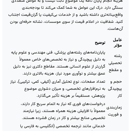
زینه انجام پایان نامه یک موضوع ثابت نیست و به عوامل متعددی
ستگی دارد. درک این عوامل به شما کمک می‌کند تا بودجه‌بندی
اقع‌بینانه‌تری داشته باشید و از خدمات بی‌کیفیت یا گران‌قیمت اجتناب
نید. شفافیت در اعلام قیمت از سوی موسسات، نشانه حرفه‌ای بودن
ن‌هاست.
امل
توضیح
ؤثر
پایان‌نامه‌های رشته‌های پزشکی، فنی مهندسی و علوم پایه
شته
به دلیل پیچیدگی و نیاز به تخصص‌های خاص معمولاً
حصیلی
گران‌تر از علوم انسانی هستند. مقاطع دکتری نیز به دلیل
 مقطع
عمق بیشتر و نوآوری مورد نیاز، هزینه بالاتری دارند.
جم و
تعداد صفحات، نوع تحلیل آماری (کیفی، کمی، ترکیبی)، نیاز
یچیدگی
به نرم‌افزارهای تخصصی، و میزان دشواری موضوع
ار
پژوهش، مستقیماً بر هزینه تأثیر می‌گذارد.
درخواست‌های فوری که نیاز به اتمام سریع کار دارند،
مان‌بندی
معمولاً با افزایش هزینه همراه هستند، زیرا نیازمند
 فوریت
تخصیص منابع بیشتر و کار در زمان فشرده هستند.
خدماتی مانند ترجمه تخصصی (انگلیسی به فارسی یا