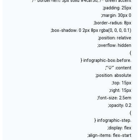
border-left: 5px solid #4caf50; /* Green accent *
padding: 25px
margin: 30px 0
border-radius: 8px
box-shadow: 0 2px 8px rgba(0, 0, 0, 0.1)
position: relative
overflow: hidden
content: “💡
position: absolute
top: 15px
right: 15px
font-size: 2.5em
opacity: 0.2
display: flex
align-items: flex-start