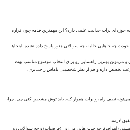
 چه حوزه‌ای برات جذابیت علمی داره؟ این مهمترین قدمه چون قراره
خودت چه جاهایی خالیه، چه سوالاتی هنوز پاسخ داده نشده. اینجاها
رن و می‌تونن بهترین راهنمایی رو برای انتخاب موضوع مناسب بهت
وعت تخصص داره و هم از نظر شخصیتی باهاش راحت‌تری.
می‌تونه نصف راه رو برات هموار کنه. باید توش مشخص کنی چی، چرا،
یق لازمه.
تی (اهداف)، چه حدس‌هایی می‌زنی (فرضیات) و چه سوالاتی رو