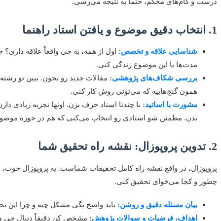
درست و گام‌های محکم، حتماً به نتیجه می‌رسی.
1. انتخاب دقیق موضوع و یافتن استاد راهنما
شناسایی علاقه و تخصص:
اول از همه، به چی واقعاً علاقه داری؟
مدت‌ها با این موضوع زندگی کنی.
بررسی شکاف‌های پژوهشی:
مقالات جدید رو بخون. ببین تو رشته 
همون گنج‌هاییه که می‌تونی روش کار کنی.
مشورت با اساتید:
با چندتا استاد حرف بزن. اونها تجربه زیادی دا
بدن. مطمئن شو استادی رو انتخاب می‌کنی که هم در حوزه موض
2. تدوین پروپوزال: نقشه راه تحقیق شما
پروپوزال، در واقع نقشه راه کامل تحقیقات شماست. یه پروپوزال خوب، 
چطور و کجا می‌خوای تحقیق کنی.
بیان مسئله دقیق و روشن:
باید واضح بگی مشکل چیه و چرا این تحق
اهداف، فرضیات و سوالات پژوهش:
مشخص کن دقیقاً دنبال چی هس