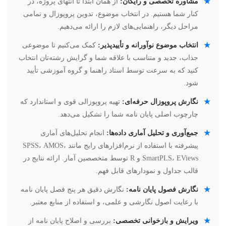
★
مشاوره تخصصی و رایگان:
از همان ابتدا تا انتهای پروژه، در
کنار شما هستیم. در انتخاب موضوع، تدوین پروپوزال و تمامی
مراحل دیگر، راهنمایی‌های لازم را ارائه می‌دهیم.
★
انتخاب موضوع نوآورانه و تأییدپذیر:
کمک می‌کنیم تا موضوعی
جذاب، جدید و متناسب با علاقه شما و گرایش رشته‌تان انتخاب
کنید که به سرعت توسط استاد راهنما و گروه آموزشی تأیید
شود.
★
نگارش پروپوزال حرفه‌ای:
تهیه پروپوزالی قوی و استاندارد که
چارچوب اصلی پایان نامه شما را تشکیل می‌دهد.
★
جمع‌آوری و تحلیل آماری داده‌ها:
انجام تحلیل‌های آماری
پیشرفته با استفاده از نرم‌افزارهای رایج مانند SPSS، AMOS،
SmartPLS، EViews و R توسط متخصصین آمار. ارائه نتایج در
قالب جداول و نمودارهای قابل فهم.
★
نگارش فصول پایان نامه:
نگارش دقیق هر پنج فصل پایان نامه
با رعایت اصول نگارشی و علمی، و استفاده از منابع معتبر.
★
ویرایش و بازخوانی تخصصی:
بررسی و اصلاح پایان نامه از