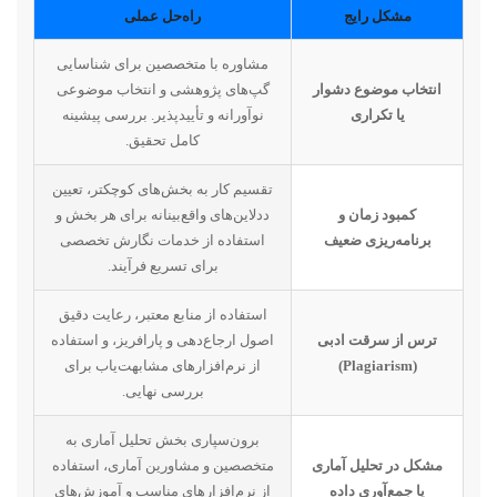
مشکل رایج
راه‌حل عملی
مشاوره با متخصصین برای شناسایی
انتخاب موضوع دشوار
گپ‌های پژوهشی و انتخاب موضوعی
یا تکراری
نوآورانه و تأییدپذیر. بررسی پیشینه
کامل تحقیق.
تقسیم کار به بخش‌های کوچکتر، تعیین
کمبود زمان و
ددلاین‌های واقع‌بینانه برای هر بخش و
برنامه‌ریزی ضعیف
استفاده از خدمات نگارش تخصصی
برای تسریع فرآیند.
استفاده از منابع معتبر، رعایت دقیق
ترس از سرقت ادبی
اصول ارجاع‌دهی و پارافریز، و استفاده
(Plagiarism)
از نرم‌افزارهای مشابهت‌یاب برای
بررسی نهایی.
برون‌سپاری بخش تحلیل آماری به
مشکل در تحلیل آماری
متخصصین و مشاورین آماری، استفاده
یا جمع‌آوری داده
از نرم‌افزارهای مناسب و آموزش‌های