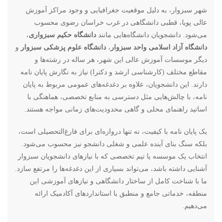
شهر سبزوار، به دلیل موقعیت جغرافیایی و وجود مراکز آموزش
عالی پویا، قطبی دانشگاهی در غرب خراسان رضوی محسوب
می‌شود. دانشجویان دانشگاه‌هایی مانند
دانشگاه حکیم سبزواری
،
دانشگاه آزاد اسلامی واحد سبزوار
،
دانشگاه علوم پزشکی سبزوار
و
دیگر موسسات آموزش عالی این شهر، هر ساله در رشته‌ها و
مقاطع مختلف (کارشناسی ارشد و دکترا) نیاز به نگارش پایان نامه
دارند. این دانشجویان، علاوه بر دغدغه‌های عمومی مربوط به پایان
نامه، با چالش‌هایی مثل دسترسی به منابع تخصصی، هماهنگی با
اساتید راهنمای محلی و گاهی محدودیت‌های زمانی مواجه هستند.
یک پایان نامه با کیفیت، نه تنها دروازه‌ای برای فارغ‌التحصیلی است،
بلکه سنگ بنای آینده علمی و شغلی دانشجو نیز محسوب می‌شود.
انتخاب یک موسسه یا تیم تخصصی که با نیازهای دانشجویان سبزوار
آشنایی داشته باشد، می‌تواند بسیاری از این دغدغه‌ها را مرتفع سازد.
ما با شناخت کامل از ساختار دانشگاهی و نیازهای آموزشی این
منطقه، خدماتی جامع و منطبق با استانداردهای آکادمیک ارائه
می‌دهیم.