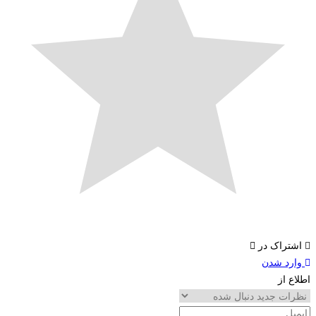
تراک در
د شدن
 از